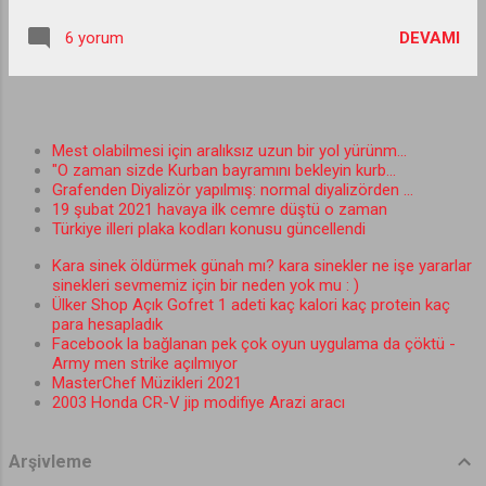
siz hâla gelişmiş haber
sitesi teması
DEVAMI
6 yorum
arıyorsanız size bizim
daha önce kullandığımız
ve seosu görünümü
kullanım kolaylığı ile
Mest olabilmesi için aralıksız uzun bir yol yürünm...
çok memnun kaldığımız
"O zaman sizde Kurban bayramını bekleyin kurb...
Grafenden Diyalizör yapılmış: normal diyalizörden ...
wordpress ten uyarlama
19 şubat 2021 havaya ilk cemre düştü o zaman
ve Mehmet isimli bir
Türkiye illeri plaka kodları konusu güncellendi
Türk ün yaptığı meşhur
Kara sinek öldürmek günah mı? kara sinekler ne işe yararlar
Gabfire advanced
sinekleri sevmemiz için bir neden yok mu : )
newspaper blogger
Ülker Shop Açık Gofret 1 adeti kaç kalori kaç protein kaç
temasını tavsiye ederiz.
para hesapladık
Facebook la bağlanan pek çok oyun uygulama da çöktü -
şu an sitesinde sadece
Army men strike açılmıyor
wordpress temaları
MasterChef Müzikleri 2021
bulunuyor. sizde bizim
2003 Honda CR-V jip modifiye Arazi aracı
gibi Blogger Haber
sitesi, magazin,
Arşivleme
newspaper,gazete,temalar