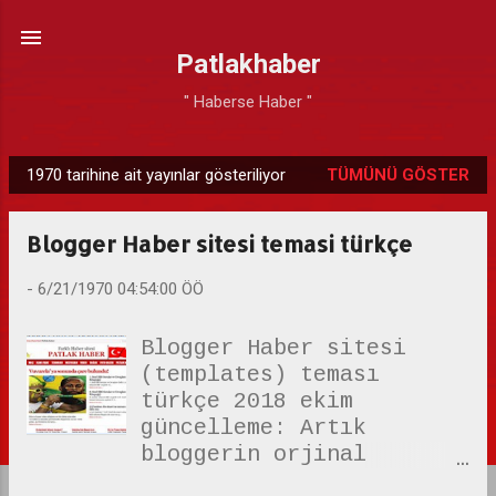
Ana içeriğe atla
Patlakhaber
" Haberse Haber "
1970 tarihine ait yayınlar gösteriliyor
TÜMÜNÜ GÖSTER
K
a
Blogger Haber sitesi temasi türkçe
y
ı
-
6/21/1970 04:54:00 ÖÖ
t
l
Blogger Haber sitesi
a
(templates) teması
r
türkçe 2018 ekim
güncelleme: Artık
bloggerin orjinal
temasını kullanıyoruz