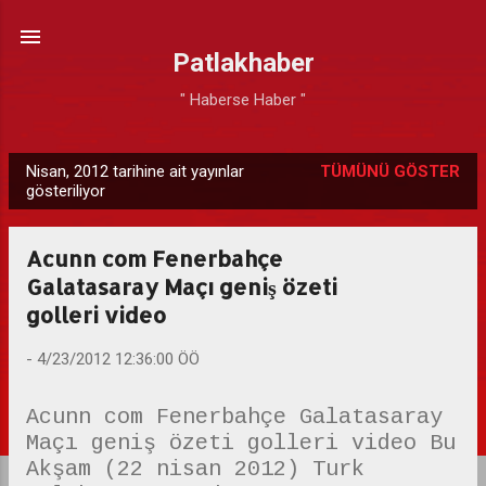
Ana içeriğe atla
Patlakhaber
" Haberse Haber "
Nisan, 2012 tarihine ait yayınlar
TÜMÜNÜ GÖSTER
K
gösteriliyor
a
y
Acunn com Fenerbahçe
ı
Galatasaray Maçı geniş özeti
t
golleri video
l
a
-
4/23/2012 12:36:00 ÖÖ
r
Acunn com Fenerbahçe Galatasaray
Maçı geniş özeti golleri video Bu
Akşam (22 nisan 2012) Turk