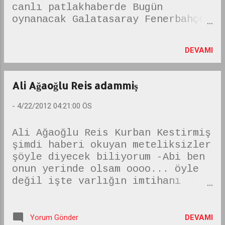
canlı patlakhaberde Bugün
oynanacak Galatasaray Fenerbahçe
Süper final maçını ntv spor
radyodan veya trt radyo1 den
DEVAMI
canlı olarak dinleyebilirsiniz.
Patlakhaber de Ntv spor radyo ve
TrT radyo canlı dinleme sayfaları
Ali Ağaoğlu Reis adammiş
mevcuttur. konu altına bağlantı
verdik. Diğer maç dinleyenlerle
-
4/22/2012 04:21:00 ÖS
chat yaparak Bu akşamki
Fenerbahçe Galatasaray Süper
Ali Ağaoğlu Reis Kurban Kestirmiş
final derbi karşılaşmasını canlı
şimdi haberi okuyan meteliksizler
dinleyebilirsiniz. SÜPER FİNAL
şöyle diyecek biliyorum -Abi ben
HEYECANI 19.00'DA FIFA kokartlı
onun yerinde olsam oooo... öyle
hakemlerimizden Fırat Aydınus'un
değil işte varlığın imtihanı
yöneteceği derbi saat 19.00'da
yokluğun imtihanından zor. haberi
başlayacak. Şampiyonluk Grubu'nda
paylaşayım da ondan sonra yorum
bugünkü kritik karşılaşma öncesi
yaparım:;
DEVAMI
Yorum Gönder
Galatasaray 42 puanla lider,