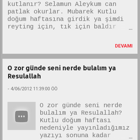
kutlanır? Selamun Aleykum can
patlak okurlar. Mubarek Kutlu
doğum haftasına girdik ya şimdi
reyting için, tık için baldır
bacak gazetelerinde ve copy paste
mucahit sitelerinde kutlu doğum
DEVAMI
haftası ile ilgili yazılar
paylaşılır. öncelikle Hicri
aylarla Rebiul evvel ayının 12.
O zor günde seni nerde bulalım ya
gecesi Dünyayı şereflendiren
Resulallah
Peygamberimiz efendimize Salatu
selamlar olsun. hadi sizde ona
-
4/06/2012 11:39:00 ÖÖ
bir salavat getirin. sesli olarak
okuyun; Allahümme salli ala
O zor günde seni nerde
seyyidina Muhammedin ve ala ali
bulalım ya Resulallah?
Muhammedin ve sellim. Ey Allahım
Kutlu doğum haftası
Efendimiz, büyüğümüz Muhammed'e,
nedeniyle yayınladığımız
evladu iyaline, ashabına salatu
yazıyı sonuna kadar
selam eyle.(Rahmet et, selametlik