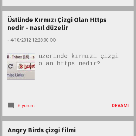
Fenerbahçe 37 puanla ikinci
sırada bulunuyor. Derbiye 5 puan
Üstünde Kırmızı Çizgi Olan Https
önde başlayacak olan Sarı-
nedir - nasıl düzelir
Kırmızılı ekip, büyük taraftar
desteği altında oynayacağı
-
4/10/2012 12:28:00 ÖÖ
mücadeleyi kazanarak, güçlü
rakibiyle aradaki puan farkını
üzerinde kırmızı çizgi
8'e yükseltip, son 4 maç öncesi
olan https nedir?
şampiyonluk için çok büyük bir
avantaj yakalamak amacında. Ar...
DEVAMI
6 yorum
Angry Birds çizgi filmi