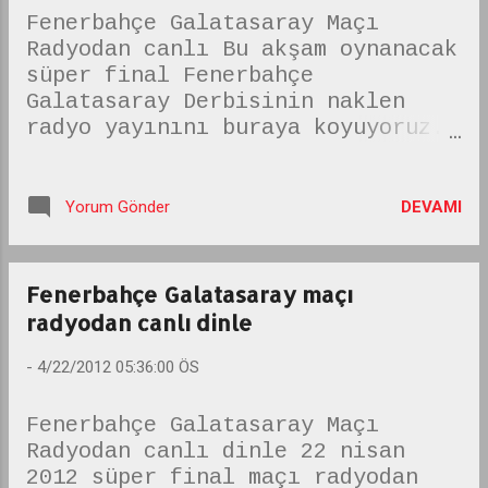
böceklerimiz, Topraktaki
Fenerbahçe Galatasaray Maçı
tohum, daldaki
Radyodan canlı Bu akşam oynanacak
yapraklarımız, Tatlı
süper final Fenerbahçe
meyvelerimiz dikili
Galatasaray Derbisinin naklen
fidanlarımız.
radyo yayınını buraya koyuyoruz.
Çocuklarımız BAYRAMIMIZ
patlakhaber de site yoğunluktan
KUTLU OLSUN. Şimdi
açılmıyor. canlı maç yayını
kutlama programını arz
yapacağını söyleyen üç ayrı
DEVAMI
Yorum Gönder
ediyorum. 1. Protokole
radyoyu üç ayrı sayfada açtık.
çiçek sunulması 2. ilçe
inşaAllah birinden biri işinizi
Kaymakamımızın,
görür. LİG RADYO CANLI MAÇ DİNLE
beraberinde İlçe
Fenerbahçe Galatasaray maçı
TRT RADYO1 CANLI DİNLE MAÇ ALEMFM
Jandarma Komutanı,
radyodan canlı dinle
MAÇI CANLI DİNLE
Belediye Başkanı ve
temsili öğrencimiz olmak
-
4/22/2012 05:36:00 ÖS
üzere, halkın ve
öğrencilerin bayramını
Fenerbahçe Galatasaray Maçı
kutlaması. 3. Saygı
Radyodan canlı dinle 22 nisan
duruşu ve İstik...
2012 süper final maçı radyodan