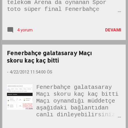
telekom Arena da oynanan Spor
toto süper final Fenerbahçe
Galatasaray Maçı kaç kaç bitti
bilmeyenler için hemen maçın
sonucunu yazalım. Fenerbahçe
DEVAMI
4 yorum
Galatasarayı 2-1 yendi. Maçı
tvden canlı izleme hakkımızı daha
önce lig tv satın almıştı. maçın
Fenerbahçe galatasaray Maçı
geniş özetini ve Gollerini
skoru kaç kaç bitti
internette yayınlama hakkımızı da
Acun parayı basıp aldı.
-
4/22/2012 11:54:00 ÖS
dolayısıyla da sizlerde şimdi
tıpış tıpış acunun sitesi acunn
Fenerbahçe galatasaray
com a gidip bu akşamki Fenerbahçe
Maçı skoru kaç kaç bitti
Galatasaray maçının geniş özetini
Maçı oynandığı müddetçe
ve gollerini arayacaksınız. "Ne
aşağıdaki bağlantıdan
var bunda alsın" diye tepki
canlı dinleyebilirsiniz.
göstermeyenler farkında
bu konu ise dakika
değilsiniz internet özgürlüğünüz