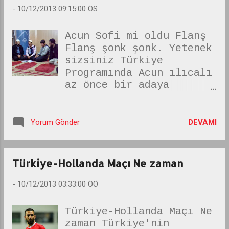
-
10/12/2013 09:15:00 ÖS
Acun Sofi mi oldu Flanş
Flanş şonk şonk. Yetenek
sizsiniz Türkiye
Programında Acun ılıcalı
az önce bir adaya
"Nerden Geliyorsun
Kurban" dedi. daha önce
tek gözlü bir tişört
DEVAMI
Yorum Gönder
giydiği ve yabancı
kültürünü empoze ettiği
için illuminati ile
Türkiye-Hollanda Maçı Ne zaman
bağlantısı mı var diye
bir haberini
-
10/12/2013 03:33:00 ÖÖ
patlattığımız acun
Menzil Dergahında bir
Türkiye-Hollanda Maçı Ne
yakınlık belirten ve
zaman Türkiye'nin