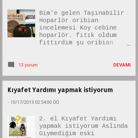
Haberleşme Bakanı
ngiBi...
Bim'e gelen Taşınabilir
Hoparlör oribian
incelemesi Koy cebine
hoparlör. fıtık oldum
fıttırdım şu oribian
hoparlör youtube
inceleme videosu nu
koyana kadar kafamdan
DEVAMI
13 yorum
dumanlar çıktı yaa. yok
telefonu pc tanımadı
videoyu aktarayım gittim
Kıyafet Yardımı yapmak istiyorum
lg pc suite indirdim.
telefonu tanıttık bu
-
10/17/2013 02:54:00 ÖÖ
sefer media player
sessiz oynatıyor. gittim
2. el Kıyafet Yardımı
gom player indirdim.
yapmak istiyorum Aslında
youtube girdim yok ayar
Giymediğim eski