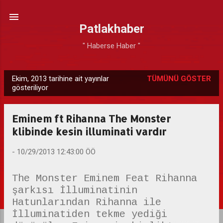
Ana içeriğe atla
Patlakhaber
" Haberse Haber "
Ekim, 2013 tarihine ait yayınlar
TÜMÜNÜ GÖSTER
K
gösteriliyor
a
y
Eminem ft Rihanna The Monster
ı
klibinde kesin illuminati vardır
t
l
-
10/29/2013 12:43:00 ÖÖ
a
r
The Monster Eminem Feat Rihanna
şarkısı İlluminatinin
Hatunlarından Rihanna ile
İlluminatiden tekme yediği