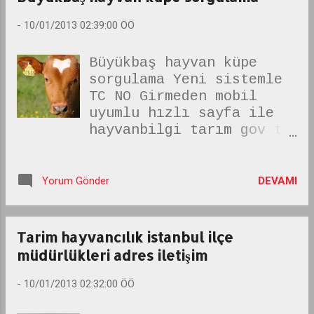
facebook a ve twitter e
güncelleme gelmeyen adı
cebinizden
-
10/01/2013 02:39:00 ÖÖ
sanı duyulmamış volar,
girebilirsiniz.
solar,polar, trident
Büyükbaş hayvan küpe
vivident, tabletler
sorgulama Yeni sistemle
al...
TC NO Girmeden mobil
uyumlu hızlı sayfa ile
hayvanbilgi tarım gov tr
üzerinden anında
internetten Büyükbaş
hayvan küpe sorgulamak
DEVAMI
Yorum Gönder
öğrenmek için tıklayın
ÖRNEK; TR420001644389
küpe no sorgula
Tarim hayvancılık istanbul ilçe
müdürlükleri adres iletişim
-
10/01/2013 02:32:00 ÖÖ