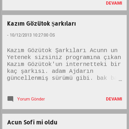
paylaşmalıyız! *
çeken resim
DEVAMI
kaldırılan içerikler
Diyalog, konuşma, kelime
silinmiştir.--
çok güçlü birer ilaç ve
mükemmel birer
Kazım Gözütok Şarkıları
terapidir! * Karar
-
10/12/2013 10:27:00 ÖS
Vermelisin.. * Kararsız
kişi güvensiz, endişe ve
ıstırap içinde olur.
Kazım Gözütok Şarkıları Acunn un
Kararsızlık, sorunları,
Yetenek sizsiniz programına çıkan
endişeleri ve
Kazım Gözütok'un internetteki bir
çatışmaları çoğaltır. *
kaç şarkısı. adam Ajdarın
İnsa...
güncellenmiş sürümü gibi. bak bak
sözlere bak; Yılanını Boynuma
dolama Düzgün Bacaklım Ban ban
çik çiki ban --eski içerik
DEVAMI
Yorum Gönder
kaldırıldı--
Acun Sofi mi oldu