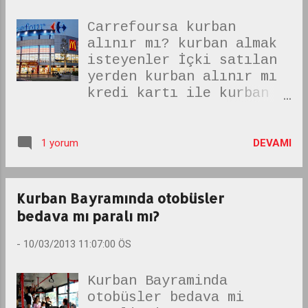
kullanır. Search Conduit
Araç çubuğu ne işe
Carrefoursa kurban
yarar? # search conduit
alınır mı? kurban almak
araç çubuğunda siz bir
isteyenler İçki satılan
haber sitesinde haber
yerden kurban alınır mı
okurken facebook a
kredi kartı ile kurban
girmeden facebook
alınır mı bilmediğin
arkadaşlarınızın durum
tanımadığın 7 kişi ile
değişiklerini
kurbana girilir mi diye
DEVAMI
1 yorum
fotoğrafları videoları
merak edenler. Yapmayın
araç çubuğundan bildirim
sakın carrefour gibi
olarak anında
kipa gibi içki satılan
Kurban Bayramında otobüsler
görürsünüz. Aklınıza
kimin hangi niyetle
bedava mı paralı mı?
birşey geldiği an araç
kurban eti aldığı belli
çubuğundaki durum
olmayan yerlerden sakın
-
10/03/2013 11:07:00 ÖS
bildirimi ile facebook
kurban almayın.
durum güncellemesi
Kurban Bayraminda
yapabilirsiniz. #aynı
otobüsler bedava mi
şekilde Twitter