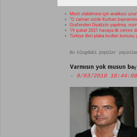
o
r
Mest olabilmesi için aralıksız uzun
"O zaman sizde Kurban bayramını b
u
Grafenden Diyalizör yapılmış: norma
m
19 şubat 2021 havaya ilk cemre 
Türkiye illeri plaka kodları konusu
l
a
Bu blogdaki popüler yayınla
r
Varmısın yok musun başv
-
8/03/2010 10:44:00