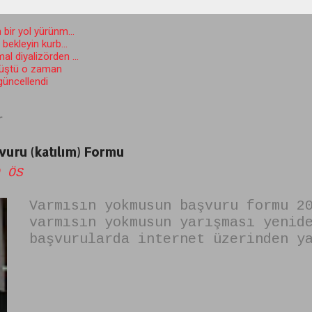
 bir yol yürünm...
ekleyin kurb...
l diyalizörden ...
düştü o zaman
 güncellendi
r
uru (katılım) Formu
 ÖS
Varmısın yokmusun başvuru formu 2
varmısın yokmusun yarışması yenid
başvurularda internet üzerinden y
yok musun başvuru formunu dolduru
için dikkat edilmesi gerekenler ş
YOK MUSUN BAŞVURU FORMUNU DOLDURU
EDİLMESİ GEREKENLER 1.Fotoğrafsız