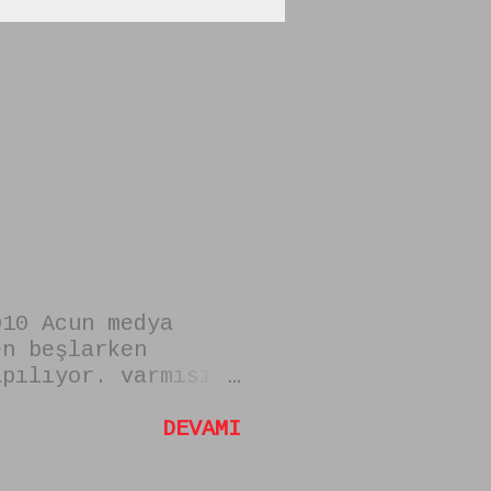
010 Acun medya
en beşlarken
apılıyor. varmısın
rken kabul edilmek
unlar. VAR MISIN
DEVAMI
RKEN DİKKAT
 bir başvuru hiçbir