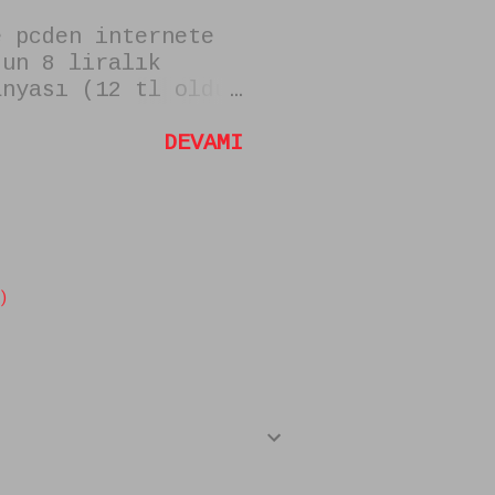
e pcden internete
 un 8 liralık
anyası (12 tl oldu
er devam ediyor
ayarınızdan
DEVAMI
er türlü
rak kullanarak
 8 tl ye
in gerekli
afone cepnet i
)
a yöntemini bu
yip sık dokuduğumuz
a birde konumuzu
nk verin site
 toparlıyor. şimdi
ifesi ile
a. 2018
r kampanya kalmadı