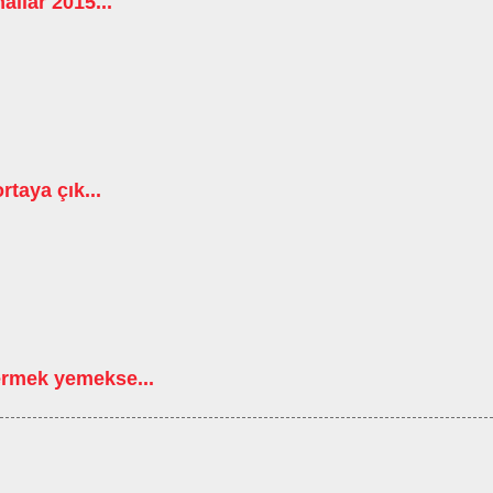
allar 2015...
rtaya çık...
ermek yemekse...