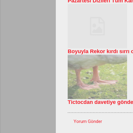
Pazartesi Dizileri Tüm Kan
Boyuyla Rekor kırdı sırrı o
Tictocdan davetiye gönd
Yorum Gönder
Y