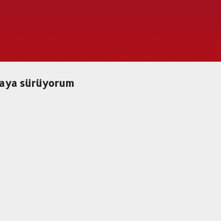
Ana içeriğe atla
asaya sürüyorum