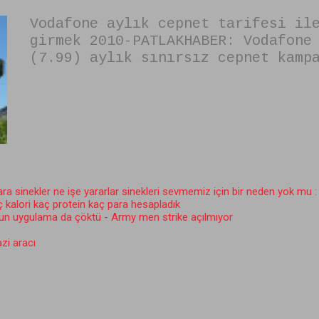
Vodafone aylık cepnet tarifesi il
girmek 2010-PATLAKHABER: Vodafone
(7.99) aylık sınırsız cepnet kamp
yeni abone kaydı yok sadece eskil
güncelleme eylül 2013);ile bilgis
laptopunuzdan notebook ununzdan h
bookunuzdan :) telefonu modem ola
sınırsız internete heryerden ayda
bağlanabilirsiniz. bunu yapmak iç
malzemeleri ve aylık sınırsız vod
a sinekler ne işe yararlar sinekleri sevmemiz için bir neden yok mu : 
bilgisayarda (dizüstünde) kullanm
ç kalori kaç protein kaç para hesapladık
konuda bulacaksınız. biz ince ele
un uygulama da çöktü - Army men strike açılmıyor
için biraz yavaş konu açıyoruz. h
zi aracı
alıntılarsanız ne olur ne olur li
yasaktan dolayı yeni yeni kendini
gelelim vodafone mobil cepten tar
bilgisayardan internete bağlanmay
patlakhaber: vodafone da böyle bi