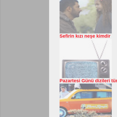
Sefirin kızı neşe kimdir
Pazartesi Günü dizileri tü