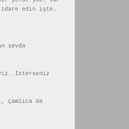
 idare edin işte.
an sevda
yiz. İsterseniz
i, çamlıca da