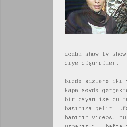
acaba show tv show
diye düşündüler.
bizde sizlere iki 
kapa sevda gerçekt
bir bayan ise bu t
başımıza gelir. uf
hanımın videosu nu
uzmanız 10. hafta 