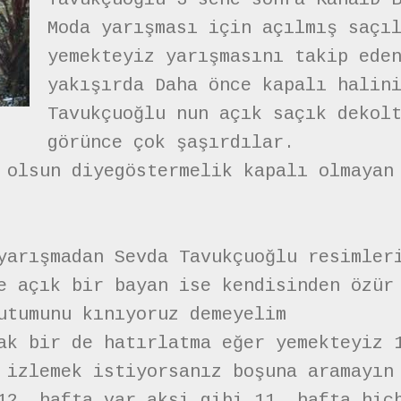
Moda yarışması için açılmış saçı
yemekteyiz yarışmasını takip ede
yakışırda Daha önce kapalı halin
Tavukçuoğlu nun açık saçık dekol
görünce çok şaşırdılar.
 olsun diyegöstermelik kapalı olmayan
yarışmadan Sevda Tavukçuoğlu resimler
e açık bir bayan ise kendisinden özür
utumunu kınıyoruz demeyelim
ak bir de hatırlatma eğer yemekteyiz 
 izlemek istiyorsanız boşuna aramayın
12. hafta var aksi gibi 11. hafta hiç