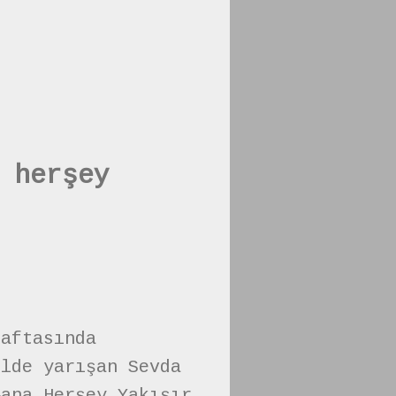
 herşey
haftasında
ilde yarışan Sevda
Bana Herşey Yakışır