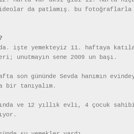
ideolar da patlamış. bu fotoğraflarla
?
da. işte yemekteyiz 11. haftaya katıl
eri; unutmayın sene 2009 un başı.
afta son gününde Sevda hanımın evinde
a bir tanıyalım.
ında ve 12 yıllık evli, 4 çocuk sahib
ıyor.
sünde şu yemekler vardı