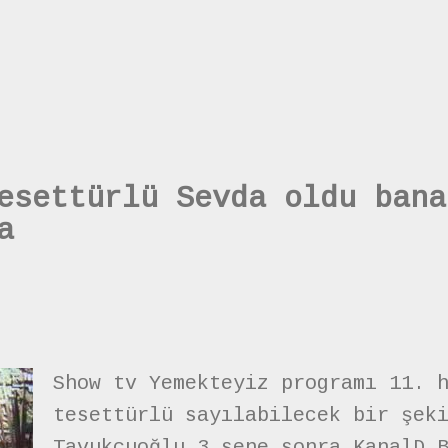
esettürlü Sevda oldu bana
a
Show tv Yemekteyiz programı 11. 
tesettürlü sayılabilecek bir şek
Tavukçuoğlu 3 sene sonra KanalD 