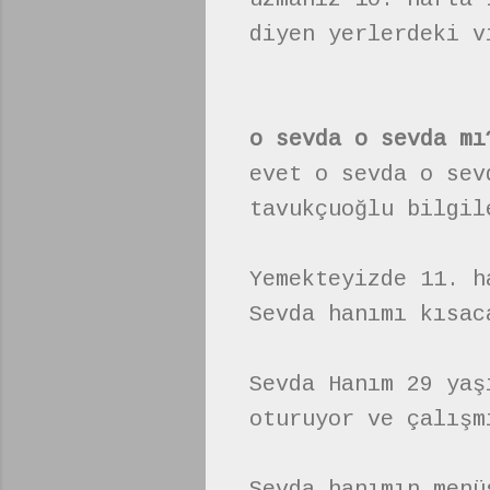
diyen yerlerdeki v
o sevda o sevda mı
evet o sevda o sev
tavukçuoğlu bilgil
Yemekteyizde 11. h
Sevda hanımı kısac
Sevda Hanım 29 yaş
oturuyor ve çalışm
Sevda hanımın menü