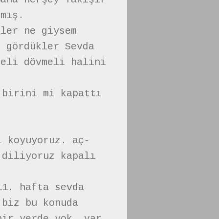
lmış.
nler ne giysem
i gördükler Sevda
teli dövmeli halini
 birini mi kapattı
i koyuyoruz. aç-
 diliyoruz kapalı
11. hafta sevda
 biz bu konuda
bir yerde yok. var