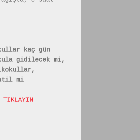
kullar kaç gün
kula gidilecek mi,
lkokullar,
atil mi
N
TIKLAYIN