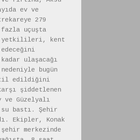
ayıda ev ve
trekareye 279
 fazla uçuşta
 yetkilileri, kent
 edeceğini
 kadar ulaşacağı
 nedeniyle bugün
til edildiğini
karşı şiddetlenen
y ve Güzelyalı
 su bastı. Şehir
dı. Ekipler, Konak
 şehir merkezinde
yağışta, 8 saat