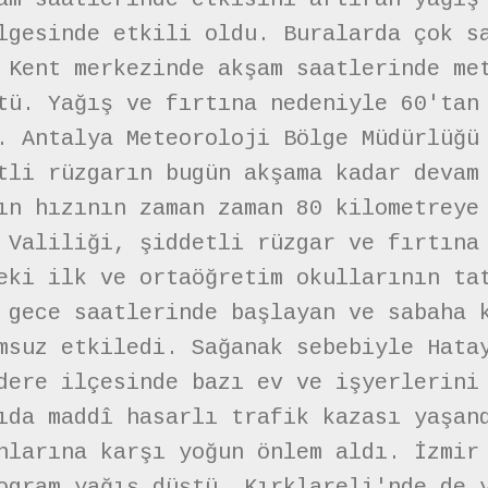
lgesinde etkili oldu. Buralarda çok s
 Kent merkezinde akşam saatlerinde me
tü. Yağış ve fırtına nedeniyle 60'tan
. Antalya Meteoroloji Bölge Müdürlüğü
tli rüzgarın bugün akşama kadar devam
ın hızının zaman zaman 80 kilometreye
 Valiliği, şiddetli rüzgar ve fırtına
eki ilk ve ortaöğretim okullarının ta
 gece saatlerinde başlayan ve sabaha 
msuz etkiledi. Sağanak sebebiyle Hata
dere ilçesinde bazı ev ve işyerlerini
ıda maddî hasarlı trafik kazası yaşan
nlarına karşı yoğun önlem aldı. İzmir
ogram yağış düştü. Kırklareli'nde de 