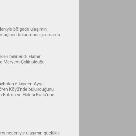
deniyle bölgede ulaşımın
tandaşların bulunması için arama
leri belirlendi. Haber
 ve Meryem Çelik olduğu
kaybolan 6 kişiden Ayşe
ılören Köyü'nde bulunduğunu,
an Fatma ve Hulusi Kutlu'nun
ımı nedeniyle ulaşımın güçlükle