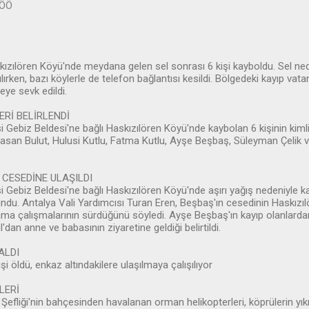
 ÖÖ
kızılören Köyü'nde meydana gelen sel sonrası 6 kişi kayboldu. Sel ne
ılırken, bazı köylerle de telefon bağlantısı kesildi. Bölgedeki kayıp va
eye sevk edildi.
ERİ BELİRLENDİ
si Gebiz Beldesi'ne bağlı Haskızılören Köyü'nde kaybolan 6 kişinin kimlik
Hasan Bulut, Hulusi Kutlu, Fatma Kutlu, Ayşe Beşbaş, Süleyman Çelik
 CESEDİNE ULAŞILDI
esi Gebiz Beldesi'ne bağlı Haskızılören Köyü'nde aşırı yağış nedeniyle 
ndu. Antalya Vali Yardımcısı Turan Eren, Beşbaş'ın cesedinin Haskız
arama çalışmalarının sürdüğünü söyledi. Ayşe Beşbaş'ın kayıp olanlard
'dan anne ve babasının ziyaretine geldiği belirtildi.
ALDI
i öldü, enkaz altındakilere ulaşılmaya çalışılıyor
LERİ
efliği'nin bahçesinden havalanan orman helikopterleri, köprülerin yık