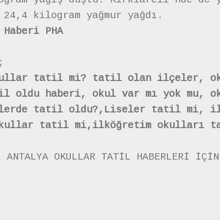
 24,4 kilogram yağmur yağdı.
 Haberi PHA
;
ullar tatil mi? tatil olan ilçeler, o
il oldu haberi, okul var mı yok mu, o
lerde tatil oldu?,Liseler tatil mi, i
kullar tatil mi,ilköğretim okulları t
L ANTALYA OKULLAR TATİL HABERLERİ İÇİ