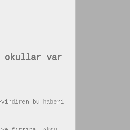
 okullar var
evindiren bu haberi
 ve fırtına, Aksu