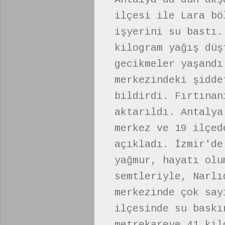
ilçesi ile Lara bö
işyerini su bastı.
kilogram yağış düş
gecikmeler yaşandı
merkezindeki şidde
bildirdi. Fırtınan
aktarıldı. Antalya
merkez ve 19 ilçed
açıkladı. İzmir'de
yağmur, hayatı olu
semtleriyle, Narlı
merkezinde çok say
ilçesinde su baskı
metrekareye 41 kil