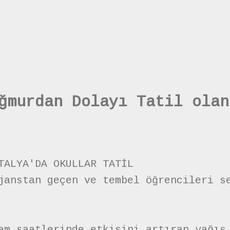
ğmurdan Dolayı Tatil olan
TALYA'DA OKULLAR TATİL
janstan geçen ve tembel öğrencileri s
am saatlerinde etkisini artıran yağış