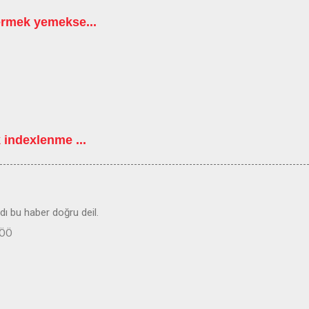
ermek yemekse...
 indexlenme ...
ı bu haber doğru deil.
 ÖÖ