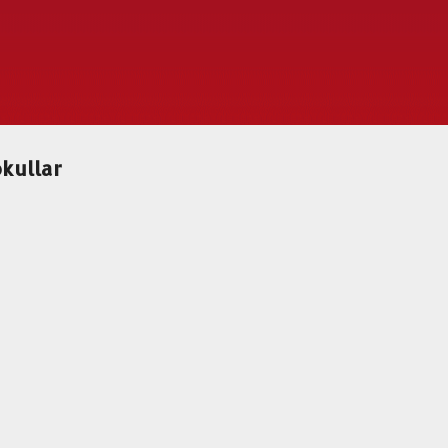
Ana içeriğe atla
okullar