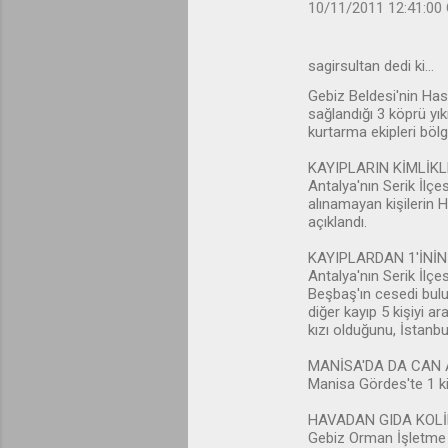
a
10/11/2011 12:41:00
r
sagirsultan dedi ki…
Gebiz Beldesi'nin Has
sağlandığı 3 köprü yık
kurtarma ekipleri bölg
KAYIPLARIN KİMLİKL
Antalya'nın Serik İlçe
alınamayan kişilerin 
açıklandı.
KAYIPLARDAN 1'İNİN
Antalya'nın Serik İlç
Beşbaş'ın cesedi bulu
diğer kayıp 5 kişiyi 
kızı olduğunu, İstanbul
MANİSA'DA DA CAN 
Manisa Gördes'te 1 kiş
HAVADAN GIDA KOLİ
Gebiz Orman İşletme Ş