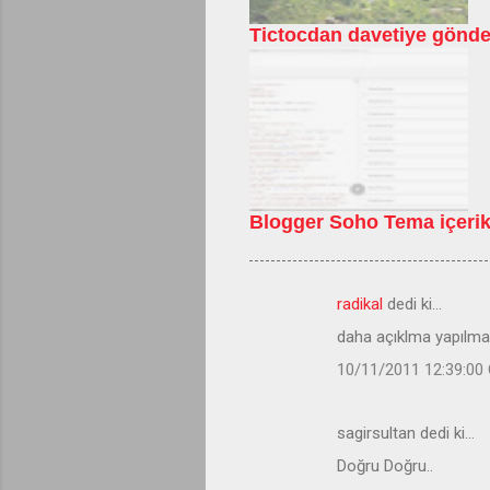
Tictocdan davetiye gönd
Blogger Soho Tema içerik
radikal
dedi ki…
Y
daha açıklma yapılmad
o
10/11/2011 12:39:00
r
u
sagirsultan dedi ki…
m
Doğru Doğru..
l