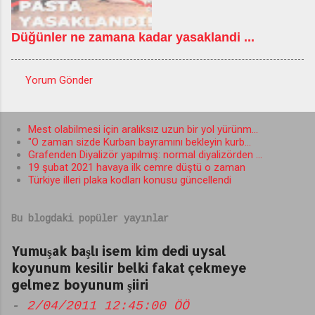
Düğünler ne zamana kadar yasaklandi ...
Yorum Gönder
Y
o
Mest olabilmesi için aralıksız uzun bir yol yürünm...
r
"O zaman sizde Kurban bayramını bekleyin kurb...
u
Grafenden Diyalizör yapılmış: normal diyalizörden ...
19 şubat 2021 havaya ilk cemre düştü o zaman
m
Türkiye illeri plaka kodları konusu güncellendi
l
a
Bu blogdaki popüler yayınlar
r
Yumuşak başlı isem kim dedi uysal
koyunum kesilir belki fakat çekmeye
gelmez boyunum şiiri
-
2/04/2011 12:45:00 ÖÖ