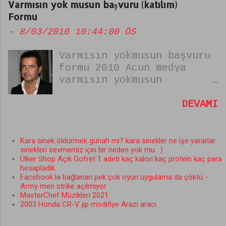
Varmısın yok musun başvuru (katılım)
kaydı yok sadece eskiler
Formu
devam ediyor güncelleme
-
8/03/2010 10:44:00 ÖS
eylül 2013);ile
bilgisayarınızdan
Varmısın yokmusun başvuru
laptopunuzdan notebook
formu 2010 Acun medya
ununzdan her türlü
varmısın yokmusun
bookunuzdan :) telefonu
yarışması yeniden
modem olarak kullanarak
beşlarken başvurularda
DEVAMI
sınırsız internete
internet üzerinden
heryerden ayda 8 tl ye
yapılıyor. varmısın yok
bağlanabilirsiniz. bunu
musun başvuru formunu
yapmak için gerekli
Kara sinek öldürmek günah mı? kara sinekler ne işe yararlar
sinekleri sevmemiz için bir neden yok mu : )
doldururken kabul edilmek
malzemeleri ve aylık
Ülker Shop Açık Gofret 1 adeti kaç kalori kaç protein kaç para
için dikkat edilmesi
sınırsız vodafone cepnet i
hesapladık
gerekenler şunlar. VAR
bilgisayarda (dizüstünde)
Facebook la bağlanan pek çok oyun uygulama da çöktü -
Army men strike açılmıyor
MISIN YOK MUSUN BAŞVURU
kullanma yöntemini bu
MasterChef Müzikleri 2021
FORMUNU DOLDURURKEN DİKKAT
konuda bulacaksınız. biz
2003 Honda CR-V jip modifiye Arazi aracı
EDİLMESİ GEREKENLER
ince eleyip sık
1.Fotoğrafsız bir başvuru