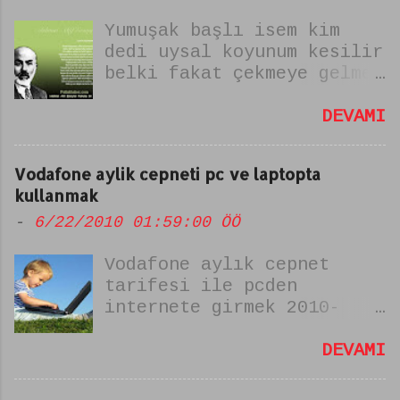
Yumuşak başlı isem kim
dedi uysal koyunum kesilir
belki fakat çekmeye gelmez
boyunum şiiri Bu şiir
istiklal marşı yazarımız
DEVAMI
Merhum Mehmet Akif Ersoy
tarafından yazılmıştır.
Vodafone aylik cepneti pc ve laptopta
şiirin ismi "zulmu
kullanmak
alkışlayamam" dır. yumuşak
-
6/22/2010 01:59:00 ÖÖ
başlıysam uysal koyun
değilim şiiri olarak da
Vodafone aylık cepnet
bilinir.
tarifesi ile pcden
internete girmek 2010-
PATLAKHABER: Vodafone un 8
liralık (7.99) aylık
DEVAMI
sınırsız cepnet kampanyası
(12 tl oldu yeni abone