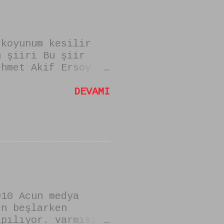
 koyunum kesilir
m şiiri Bu şiir
ehmet Akif Ersoy
mi "zulmu
sam uysal koyun
DEVAMI
010 Acun medya
en beşlarken
apılıyor. varmısın