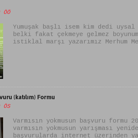
 ÖÖ
Yumuşak başlı isem kim dedi uysal
belki fakat çekmeye gelmez boyunu
istiklal marşı yazarımız Merhum M
tarafından yazılmıştır. şiirin is
alkışlayamam" dır. yumuşak başlıy
değilim şiiri olarak da bilinir.
uru (katılım) Formu
 ÖS
Varmısın yokmusun başvuru formu 2
varmısın yokmusun yarışması yenid
başvurularda internet üzerinden y