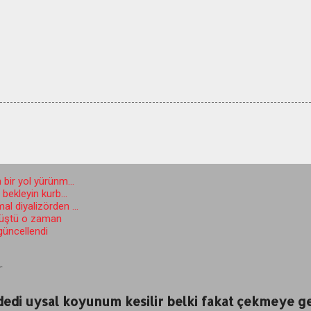
 bir yol yürünm...
ekleyin kurb...
l diyalizörden ...
düştü o zaman
 güncellendi
r
 dedi uysal koyunum kesilir belki fakat çekmeye