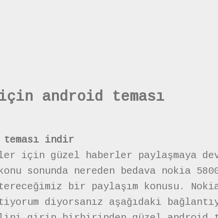
için android teması
 teması indir
ler için güzel haberler paylaşmaya de
konu sonunda nereden bedava nokia 580
tereceğimiz bir paylaşım konusu. Noki
tiyorum diyorsanız aşağıdaki bağlantı
lini girin birbirinden güzel android 