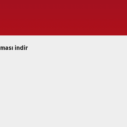
Ana içeriğe atla
ması indir