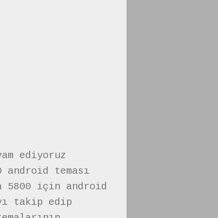
vam ediyoruz
0 android teması
a 5800 için android
yı takip edip
temalarının