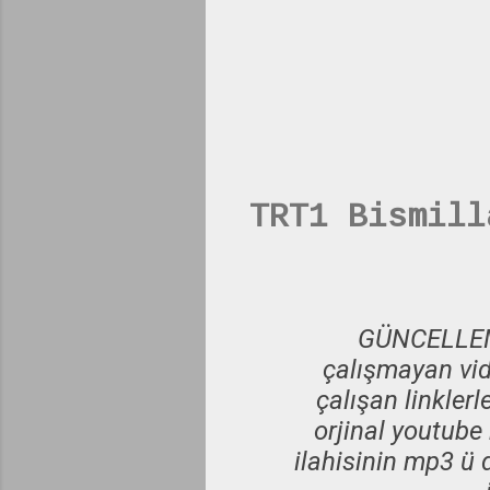
TRT1 Bismill
GÜNCELLEME
çalışmayan vid
çalışan linklerl
orjinal youtube
ilahisinin mp3 ü