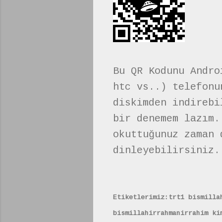
Bu QR Kodunu Andr
htc vs..) telefon
diskimden indirebi
bir denemem lazım.
okuttuğunuz zaman 
dinleyebilirsiniz.
Etiketlerimiz:trt1 bismilla
bismillahirrahmanirrahim ki