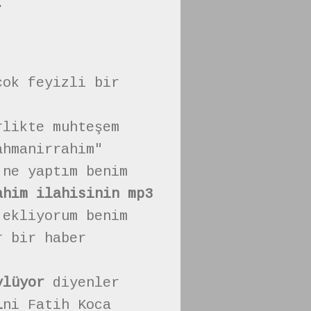
.
çok feyizli bir
rlikte muhteşem
ahmanirrahim"
 ne yaptım benim
ahim ilahisinin mp3
 ekliyorum benim
r bir haber
ylüyor
diyenler
i
ni Fatih Koca