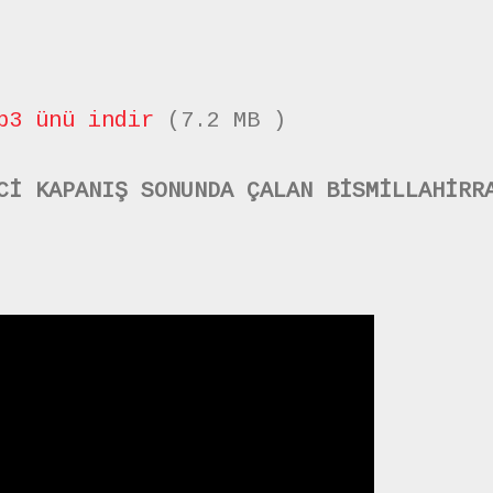
p3 ünü indir
(7.2 MB )
Cİ KAPANIŞ SONUNDA ÇALAN BİSMİLLAHİRR