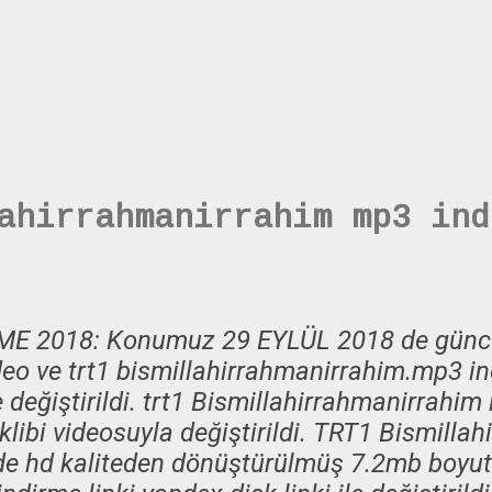
ahirrahmanirrahim mp3 ind
 2018: Konumuz 29 EYLÜL 2018 de güncel
eo ve trt1 bismillahirrahmanirrahim.mp3 ind
e değiştirildi. trt1 Bismillahirrahmanirrahim 
 klibi videosuyla değiştirildi. TRT1 Bismilla
 de hd kaliteden dönüştürülmüş 7.2mb boyut