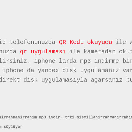
oid telefonunuzda
QR Kodu okuyucu
ile w
unuzda
qr uygulaması
ile kameradan okut
lirsiniz. iphone larda mp3 indirme bi
 iphone da yandex disk uygulamanız va
direkt disk uygulamasıyla açarsanız b
hirrahmanirrahim mp3 indir, trt1 bismillahirrahmanirrahi
m söylüyor