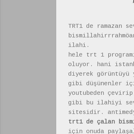
TRT1 de ramazan se
bismillahirrrahmöa
ilahi.
hele trt 1 program
oluyor. hani istan
diyerek görüntüyü 
gibi düşünenler i
youtubeden çevirip
gibi bu ilahiyi se
sitesidir. antimed
trt1 de çalan bism
için onuda paylaş