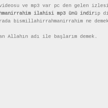
videosu ve mp3 var pc den gelen izles
hmanirrahim ilahisi mp3 ünü indir
ip d
rada bismillahirrahmanirrahim ne deme
an Allahın adı ile başlarım demek.