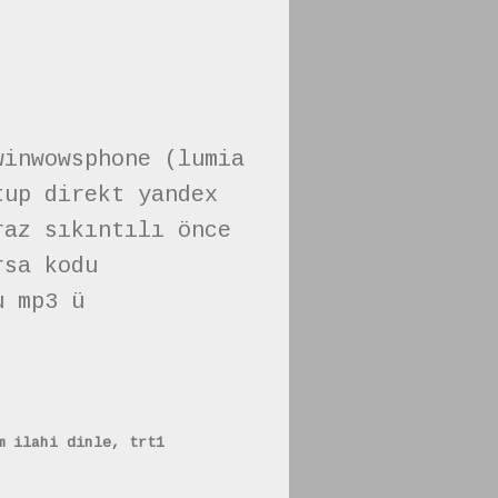
inwowsphone (lumia
up direkt yandex
raz sıkıntılı önce
rsa kodu
u mp3 ü
m ilahi dinle, trt1