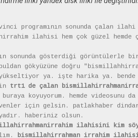
indirme linki yandex disk linki ile değiştirildi
vinci programının sonunda çalan ilahi
nirrahim ilahisi hem çok güzel hemde 
ın sonunda gösterdiği görüntülerle bi
buldan gökyüzüne doğru "bismillahhirr
yükseltiyor ya. işte harika ya. bende
çin
trt1 de çalan bismillahirrahmanirr
 buraya koyuyorum. hemde videosunu da
venler için gelsin. patlakhaber dinda
yadır. haberiniz olsun.
illahirrahmanirrahim ilahisini kim sö
alım.
bismillahirrahman irrahim ilahis