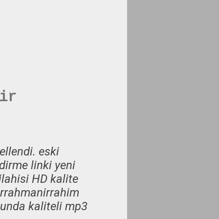
ir
lendi. eski
irme linki yeni
ilahisi HD kalite
hirrahmanirrahim
unda kaliteli mp3