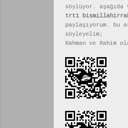
söylüyor. aşağıda 
trt1 bismillahirra
paylaşıyorum. bu a
söyleyelim;
Rahman ve Rahim ol