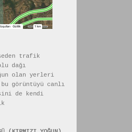
şeden trafik
olu dağı
ğun olan yerleri
 bu görüntüyü canlı
sini de kendi
ik
SÜ (KIRMIZI YOĞUN)