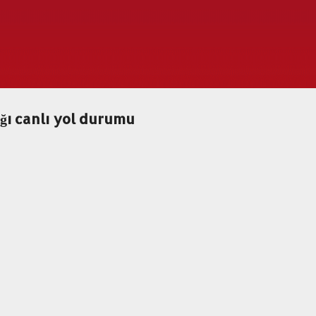
Ana içeriğe atla
ğı canlı yol durumu