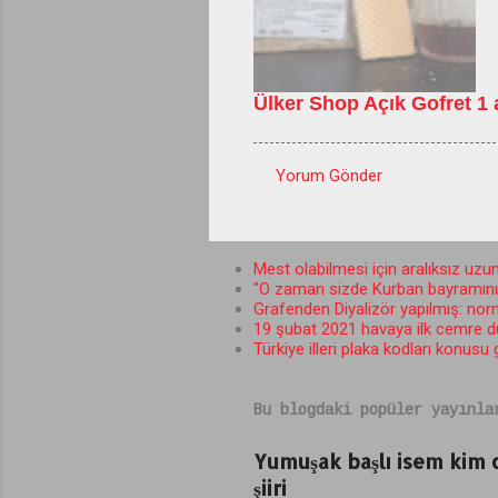
Ülker Shop Açık Gofret 1 a
Yorum Gönder
Y
o
r
Mest olabilmesi için aralıksız uzun
"O zaman sizde Kurban bayramını b
u
Grafenden Diyalizör yapılmış: norma
m
19 şubat 2021 havaya ilk cemre 
Türkiye illeri plaka kodları konusu
l
a
Bu blogdaki popüler yayınla
r
Yumuşak başlı isem kim
şiiri