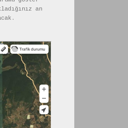
kladığınız an
acak.