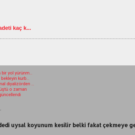
deti kaç k...
 bir yol yürünm...
ekleyin kurb...
l diyalizörden ...
düştü o zaman
 güncellendi
r
 dedi uysal koyunum kesilir belki fakat çekmeye