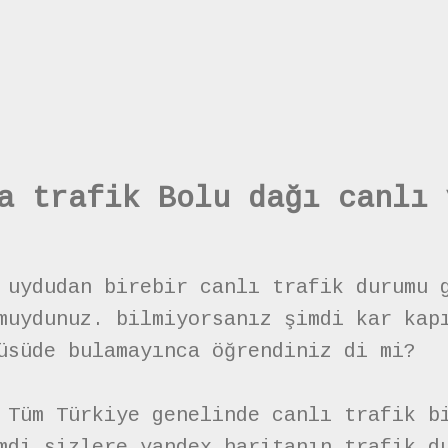
a trafik Bolu dağı canlı 
 uydudan birebir canlı trafik durumu 
muydunuz. bilmiyorsanız şimdi kar kap
üsüde bulamayınca öğrendiniz di mi?
 Tüm Türkiye genelinde canlı trafik b
mdi sizlere yandex haritanın trafik d