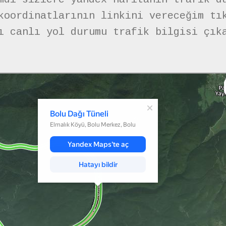
koordinatlarının linkini vereceğim tı
ı canlı yol durumu trafik bilgisi çık