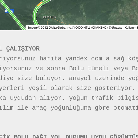
L ÇALIŞIYOR
riyorsunuz harita yandex com a sağ kö
iyorsunuz ve sonra Bolu tüneli veya B
diye size buluyor. anayol üzerinde yo
yerleri yeşil olarak size gösteriyor.
ka uydudan alıyor. yoğun trafik bilgi
ılım ile araç yoğunluğuna göre otomat
FİK BOLU DAĞI YOL DURUMU UYDU GÖRÜNTÜ