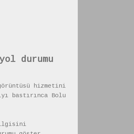
yol durumu
görüntüsü hizmetini
ıyı bastırınca Bolu
ilgisini
urumu göster