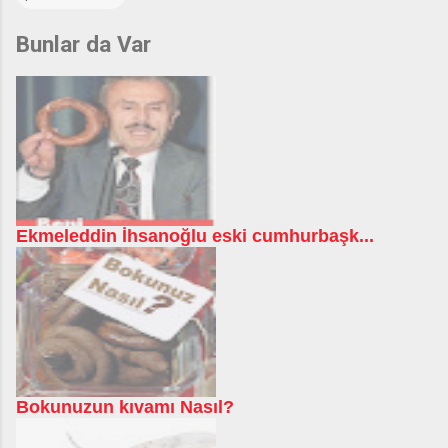
Bunlar da Var
Ekmeleddin İhsanoğlu eski cumhurbaşk...
Bokunuzun kıvamı Nasıl?