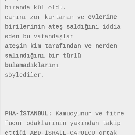
biranda kül oldu.
canını zor kurtaran ve
evlerine
birilerinin ateş saldığı
nı iddia
eden bu vatandaşlar
ateşin kim tarafından ve nerden
salındığını bir türlü
bulamadıkları
nı
söylediler.
PHA-İSTANBUL:
Kamuoyunun ve fitne
fücur odaklarının yakından takip
ettiği ABD-İSRAİL-ÇAPULCU ortak