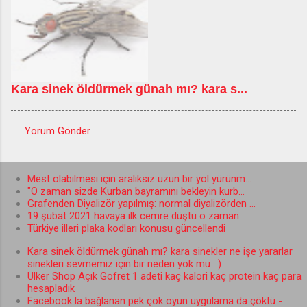
Kara sinek öldürmek günah mı? kara s...
Yorum Gönder
Y
o
Mest olabilmesi için aralıksız uzun bir yol yürünm...
r
"O zaman sizde Kurban bayramını bekleyin kurb...
u
Grafenden Diyalizör yapılmış: normal diyalizörden ...
19 şubat 2021 havaya ilk cemre düştü o zaman
m
Türkiye illeri plaka kodları konusu güncellendi
l
Kara sinek öldürmek günah mı? kara sinekler ne işe yararlar
a
sinekleri sevmemiz için bir neden yok mu : )
Ülker Shop Açık Gofret 1 adeti kaç kalori kaç protein kaç para
r
hesapladık
Facebook la bağlanan pek çok oyun uygulama da çöktü -