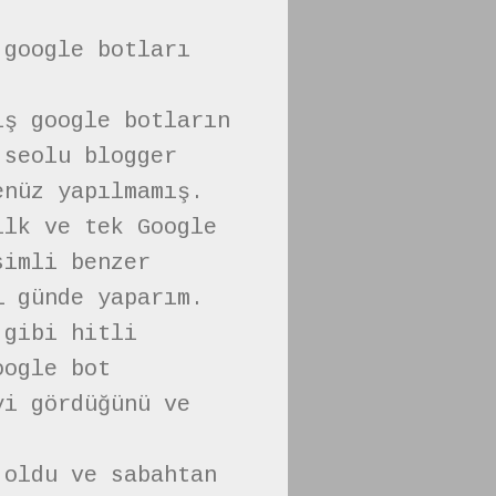
 google botları
iş google botların
 seolu blogger
enüz yapılmamış.
ilk ve tek Google
simli benzer
1 günde yaparım.
 gibi hitli
oogle bot
yi gördüğünü ve
 oldu ve sabahtan