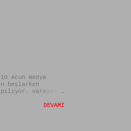
010 Acun medya
en beşlarken
apılıyor. varmısın
rken kabul edilmek
unlar. VAR MISIN
DEVAMI
RKEN DİKKAT
 bir başvuru hiçbir
arklı bir Fotoğraf