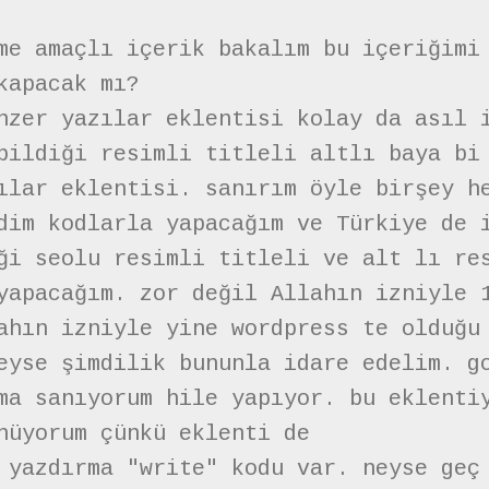
me amaçlı içerik bakalım bu içeriğimi
kapacak mı?
nzer yazılar eklentisi kolay da asıl 
bildiği resimli titleli altlı baya bi
ılar eklentisi. sanırım öyle birşey h
dim kodlarla yapacağım ve Türkiye de 
ği seolu resimli titleli ve alt lı re
yapacağım. zor değil Allahın izniyle 
ahın izniyle yine wordpress te olduğu
eyse şimdilik bununla idare edelim. g
ma sanıyorum hile yapıyor. bu eklenti
nüyorum çünkü eklenti de
 yazdırma "write" kodu var. neyse geç