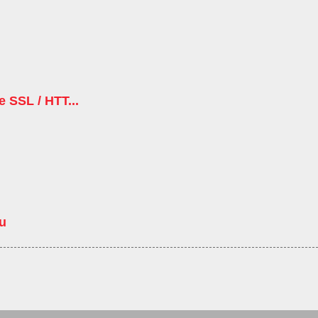
e SSL / HTT...
u