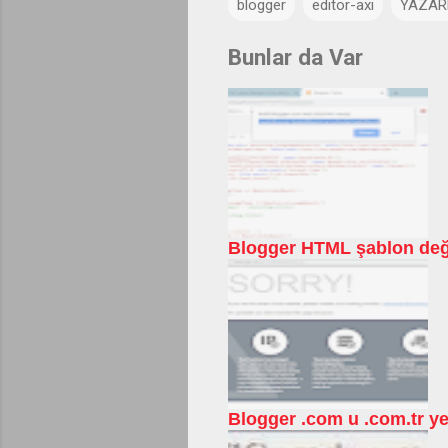
blogger
editor-axi
YAZAR
Bunlar da Var
Blogger HTML şablon değiş
Blogger .com u .com.tr ye