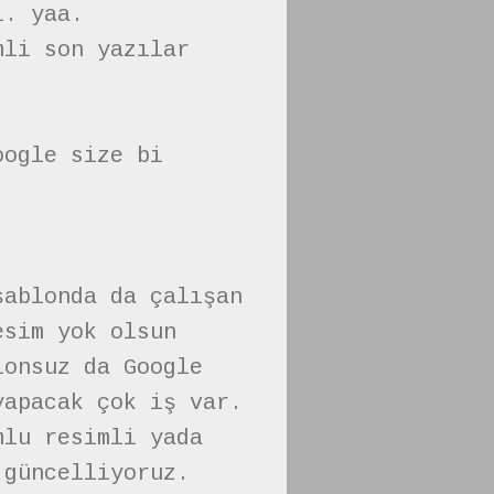
ı. yaa.
mli son yazılar
oogle size bi
şablonda da çalışan
esim yok olsun
lonsuz da Google
yapacak çok iş var.
mlu resimli yada
 güncelliyoruz.