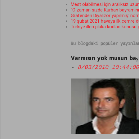
r
Mest olabilmesi için aralıksız uzun
"O zaman sizde Kurban bayramını b
u
Grafenden Diyalizör yapılmış: norma
m
19 şubat 2021 havaya ilk cemre 
Türkiye illeri plaka kodları konusu
l
a
Bu blogdaki popüler yayınla
r
Varmısın yok musun başv
-
8/03/2010 10:44:00