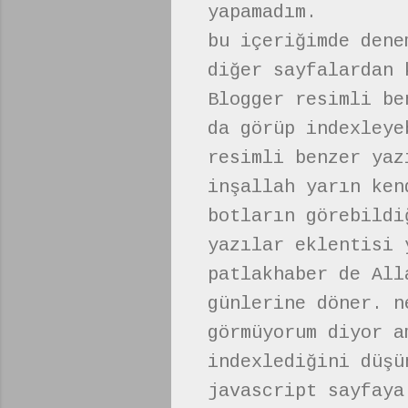
yapamadım.
bu içeriğimde dene
diğer sayfalardan 
Blogger resimli be
da görüp indexleye
resimli benzer yaz
inşallah yarın ken
botların görebildi
yazılar eklentisi 
patlakhaber de All
günlerine döner. n
görmüyorum diyor a
indexlediğini düşü
javascript sayfaya