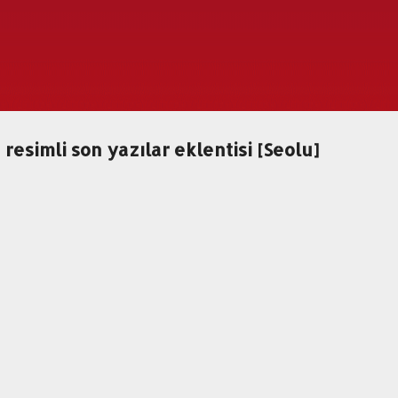
Ana içeriğe atla
esimli son yazılar eklentisi [Seolu]