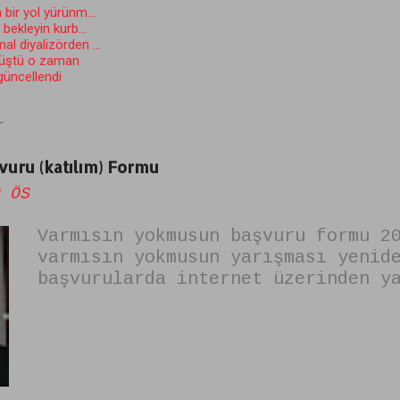
 bir yol yürünm...
ekleyin kurb...
l diyalizörden ...
düştü o zaman
 güncellendi
r
uru (katılım) Formu
 ÖS
Varmısın yokmusun başvuru formu 2
varmısın yokmusun yarışması yenid
başvurularda internet üzerinden y
yok musun başvuru formunu dolduru
için dikkat edilmesi gerekenler ş
YOK MUSUN BAŞVURU FORMUNU DOLDURU
EDİLMESİ GEREKENLER 1.Fotoğrafsız
işe yaramaz mutlaka kaliteli ve F