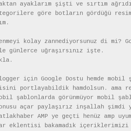
aktan ayaklarım şişti ve sırtım ağrıd
tegorilere göre botların gördüğü resi
ım.
enmeyi kolay zannediyorsunuz di mi? G
le günlerce uğraşırsınız işte.
kla.
ogger için Google Dostu hemde mobil 
isini portlayabildik hamdolsun. ama r
obil şablonlarda görünmüyor mobil şab
onusu açar paylaşırız inşallah şimdi 
atlakhaber AMP ye geçti henüz amp uyu
ar eklentisi bakamadık içeriklerimizi