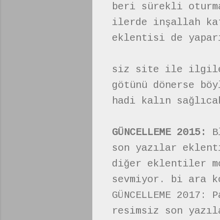
beri sürekli oturm
ilerde inşallah ka
eklentisi de yapar
siz site ile ilgil
götünü dönerse böy
hadi kalın sağlıca
GÜNCELLEME 2015:
Bl
son yazılar eklent
diğer eklentiler m
sevmiyor. bi ara k
GÜNCELLEME 2017: P
resimsiz son yazıl