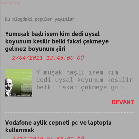
Yükleniyor...
r
u
Bu blogdaki popüler yayınlar
m
l
Yumuşak başlı isem kim dedi uysal
a
koyunum kesilir belki fakat çekmeye
gelmez boyunum şiiri
r
-
2/04/2011 12:45:00 ÖÖ
Yumuşak başlı isem kim
dedi uysal koyunum kesilir
belki fakat çekmeye gelmez
boyunum şiiri Bu şiir
istiklal marşı yazarımız
DEVAMI
Merhum Mehmet Akif Ersoy
tarafından yazılmıştır.
Vodafone aylik cepneti pc ve laptopta
şiirin ismi "zulmu
kullanmak
alkışlayamam" dır. yumuşak