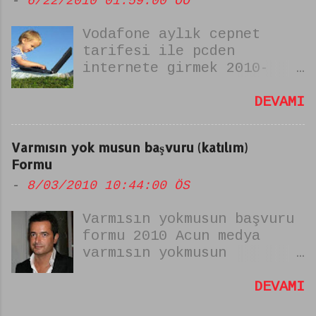
-
6/22/2010 01:59:00 ÖÖ
başlıysam uysal koyun
değilim şiiri olarak da
Vodafone aylık cepnet
bilinir.
tarifesi ile pcden
internete girmek 2010-
PATLAKHABER: Vodafone un 8
liralık (7.99) aylık
DEVAMI
sınırsız cepnet kampanyası
(12 tl oldu yeni abone
Varmısın yok musun başvuru (katılım)
kaydı yok sadece eskiler
Formu
devam ediyor güncelleme
-
8/03/2010 10:44:00 ÖS
eylül 2013);ile
bilgisayarınızdan
Varmısın yokmusun başvuru
laptopunuzdan notebook
formu 2010 Acun medya
ununzdan her türlü
varmısın yokmusun
bookunuzdan :) telefonu
yarışması yeniden
modem olarak kullanarak
beşlarken başvurularda
DEVAMI
sınırsız internete
internet üzerinden
heryerden ayda 8 tl ye