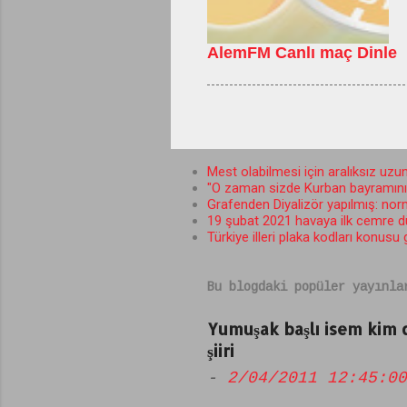
AlemFM Canlı maç Dinle
Mest olabilmesi için aralıksız uzun
"O zaman sizde Kurban bayramını b
Grafenden Diyalizör yapılmış: norma
19 şubat 2021 havaya ilk cemre 
Türkiye illeri plaka kodları konusu
Bu blogdaki popüler yayınla
Yumuşak başlı isem kim
şiiri
-
2/04/2011 12:45:00