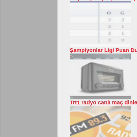
Şampiyonlar Ligi Puan Du
Trt1 radyo canlı maç dinl