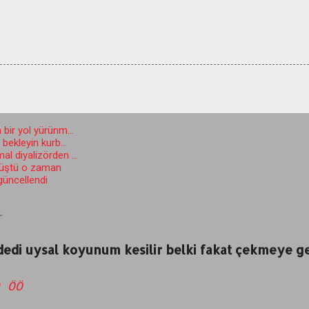
 bir yol yürünm...
ekleyin kurb...
l diyalizörden ...
düştü o zaman
 güncellendi
r
 dedi uysal koyunum kesilir belki fakat çekmeye
 ÖÖ