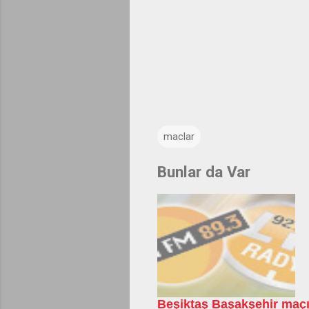
maclar
Bunlar da Var
Beşiktaş Başakşehir maçın