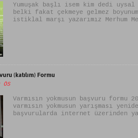
Yumuşak başlı isem kim dedi uysal
belki fakat çekmeye gelmez boyunu
istiklal marşı yazarımız Merhum M
tarafından yazılmıştır. şiirin is
alkışlayamam" dır. yumuşak başlıy
değilim şiiri olarak da bilinir.
uru (katılım) Formu
 ÖS
Varmısın yokmusun başvuru formu 2
varmısın yokmusun yarışması yenid
başvurularda internet üzerinden y
yok musun başvuru formunu dolduru
için dikkat edilmesi gerekenler ş
YOK MUSUN BAŞVURU FORMUNU DOLDURU