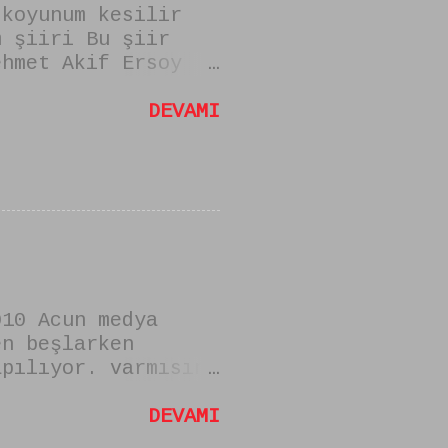
 koyunum kesilir
m şiiri Bu şiir
ehmet Akif Ersoy
mi "zulmu
sam uysal koyun
DEVAMI
010 Acun medya
en beşlarken
apılıyor. varmısın
rken kabul edilmek
unlar. VAR MISIN
DEVAMI
RKEN DİKKAT