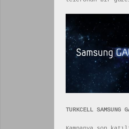
TURKCELL SAMSUNG G
Kampanya son katıl