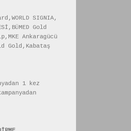
ard,WORLD SIGNIA,
ESİ,BÜMED Gold
ip,MKE Ankaragücü
id Gold,Kabataş
nyadan 1 kez
kampanyadan
DİRME