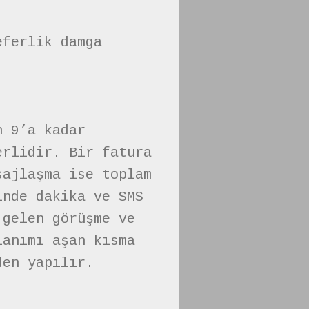
eferlik damga
h 9’a kadar
erlidir. Bir fatura
sajlaşma ise toplam
inde dakika ve SMS
 gelen görüşme ve
lanımı aşan kısma
den yapılır.