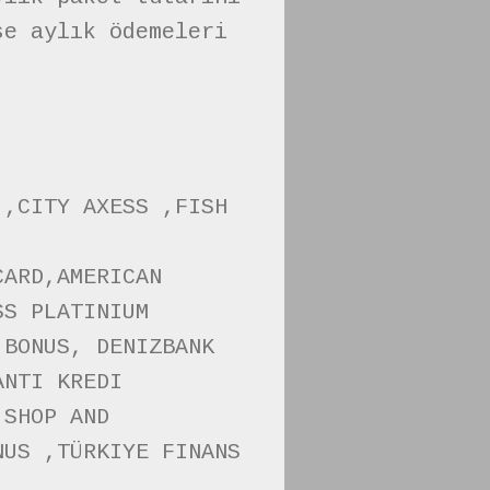
se aylık ödemeleri
 ,CITY AXESS ,FISH
CARD,AMERICAN
SS PLATINIUM
,BONUS, DENIZBANK
ANTI KREDI
,SHOP AND
NUS ,TÜRKIYE FINANS