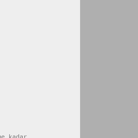
ne kadar