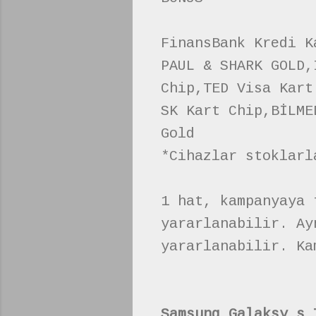
FinansBank Kredi K
PAUL & SHARK GOLD,
Chip,TED Visa Kart
SK Kart Chip,BİLME
Gold
*Cihazlar stoklarl
1 hat, kampanyaya 
yararlanabilir. Ay
yararlanabilir. Ka
Samsung Galaksy s 