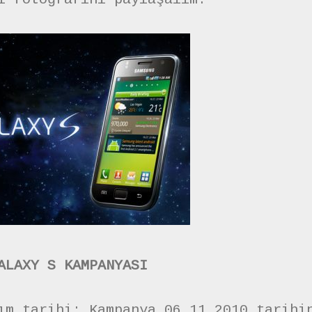
ALAXY S KAMPANYASI
ım tarihi: Kampanya 06.11.2010 tarihi