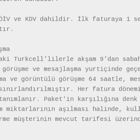
ÖİV ve KDV dahildir. İlk faturaya 1 s
tır.
şma
aki Turkcell’lilerle akşam 9’dan saba
 görüşme ve mesajlaşma yurtiçinde geç
ma ve görüntülü görüşme 64 saatle, me
sınırlandırılmıştır. Her fatura dönem
tanımlanır. Paket'in karşılığına denk
m miktarlarının aşılması halinde, kul
rme müşterinin mevcut tarifesi üzerin