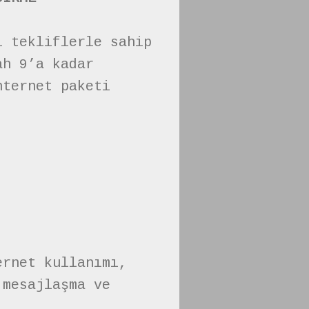
ı tekliflerle sahip
ah 9’a kadar
nternet paketi
ernet kullanımı,
 mesajlaşma ve