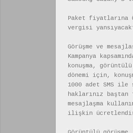
Paket fiyatlarına 
vergisi yansıyacak
Görüşme ve mesajla
Kampanya kapsamınd
konuşma, görüntülü
dönemi için, konuş
1000 adet SMS ile 
haklarınız baştan 
mesajlaşma kullanı
ilişkin ücretlendi
Görüntülü görüşme