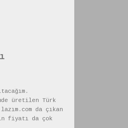
ı
ıtacağım.
nde üretilen Türk
 lazım.com da çıkan
ın fiyatı da çok