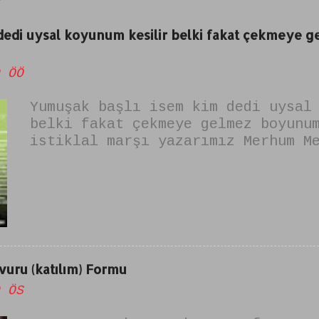
r
 dedi uysal koyunum kesilir belki fakat çekmeye
 ÖÖ
Yumuşak başlı isem kim dedi uysal
belki fakat çekmeye gelmez boyunu
istiklal marşı yazarımız Merhum M
tarafından yazılmıştır. şiirin is
alkışlayamam" dır. yumuşak başlıy
değilim şiiri olarak da bilinir.
uru (katılım) Formu
 ÖS