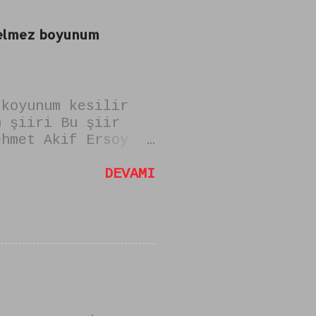
 gelmez boyunum
 koyunum kesilir
m şiiri Bu şiir
ehmet Akif Ersoy
mi "zulmu
sam uysal koyun
DEVAMI