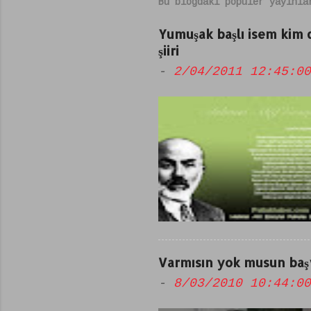
Bu blogdaki popüler yayınla
Yumuşak başlı isem kim
şiiri
-
2/04/2011 12:45:00
Varmısın yok musun başv
-
8/03/2010 10:44:00