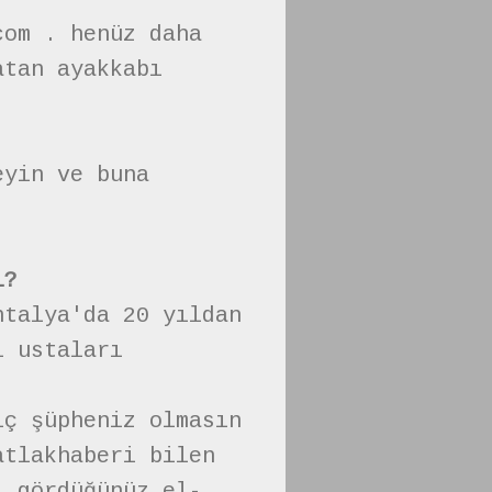
com . henüz daha
atan ayakkabı
eyin ve buna
i?
ntalya'da 20 yıldan
ı ustaları
iç şüpheniz olmasın
atlakhaberi bilen
ı gördüğünüz el-