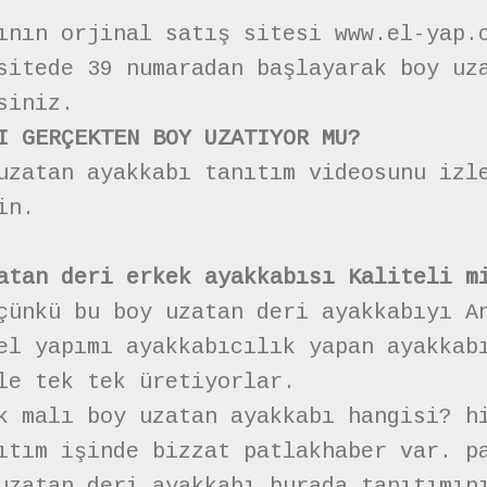
ının orjinal satış sitesi www.el-yap.
sitede 39 numaradan başlayarak boy uz
siniz.
I GERÇEKTEN BOY UZATIYOR MU?
uzatan ayakkabı tanıtım videosunu izl
in.
atan deri erkek ayakkabısı Kaliteli m
çünkü bu boy uzatan deri ayakkabıyı A
el yapımı ayakkabıcılık yapan ayakkab
le tek tek üretiyorlar.
k malı boy uzatan ayakkabı hangisi? h
ıtım işinde bizzat patlakhaber var. p
uzatan deri ayakkabı burada tanıtımın