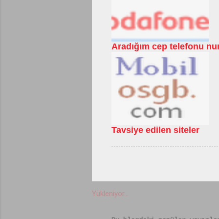
Aradığım cep telefonu num
Tavsiye edilen siteler
Yükleniyor...