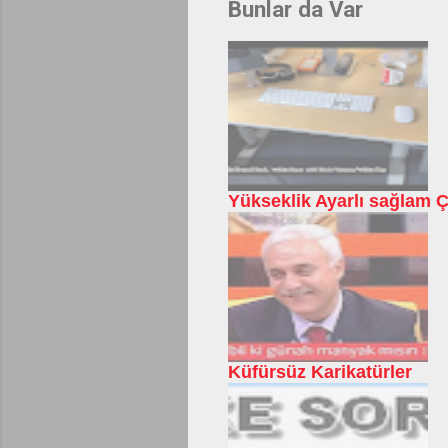
Bunlar da Var
Yükseklik Ayarlı sağlam Ç
Küfürsüz Karikatürler