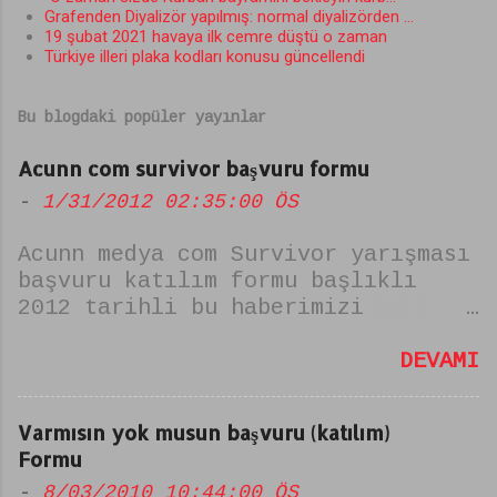
Grafenden Diyalizör yapılmış: normal diyalizörden ...
19 şubat 2021 havaya ilk cemre düştü o zaman
Türkiye illeri plaka kodları konusu güncellendi
Bu blogdaki popüler yayınlar
Acunn com survivor başvuru formu
-
1/31/2012 02:35:00 ÖS
Acunn medya com Survivor yarışması
başvuru katılım formu başlıklı
2012 tarihli bu haberimizi
sitemizin altyapısının
wordpressten blogger a oradan da
DEVAMI
amp siteye geçmesi nedeniyle
yayından kaldırıp içeriğini
Varmısın yok musun başvuru (katılım)
temizlemiş bulunmaktayız
Formu
patlakhaber sitemizde Acunn medya
com Survivor yarışması başvuru
-
8/03/2010 10:44:00 ÖS