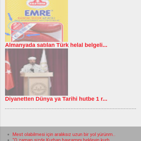
Almanyada satılan Türk helal belgeli...
Diyanetten Dünya ya Tarihi hutbe 1 r...
Mest olabilmesi için aralıksız uzun bir yol yürünm...
"O zaman sizde Kurban bayramını bekleyin kurb...