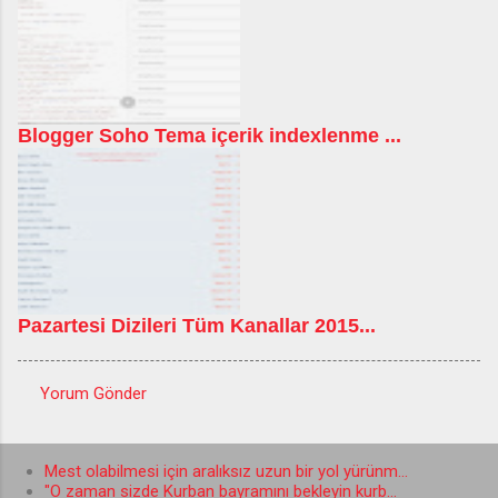
Blogger Soho Tema içerik indexlenme ...
Pazartesi Dizileri Tüm Kanallar 2015...
Yorum Gönder
Y
o
Mest olabilmesi için aralıksız uzun bir yol yürünm...
r
"O zaman sizde Kurban bayramını bekleyin kurb...