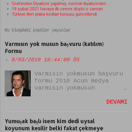
u
Grafenden Diyalizör yapılmış: normal diyalizörden ...
19 şubat 2021 havaya ilk cemre düştü o zaman
m
Türkiye illeri plaka kodları konusu güncellendi
l
a
Bu blogdaki popüler yayınlar
r
Varmısın yok musun başvuru (katılım)
Formu
-
8/03/2010 10:44:00 ÖS
Varmısın yokmusun başvuru
formu 2010 Acun medya
varmısın yokmusun
yarışması yeniden
beşlarken başvurularda
DEVAMI
internet üzerinden
yapılıyor. varmısın yok
Yumuşak başlı isem kim dedi uysal
musun başvuru formunu
koyunum kesilir belki fakat çekmeye
doldururken kabul edilmek