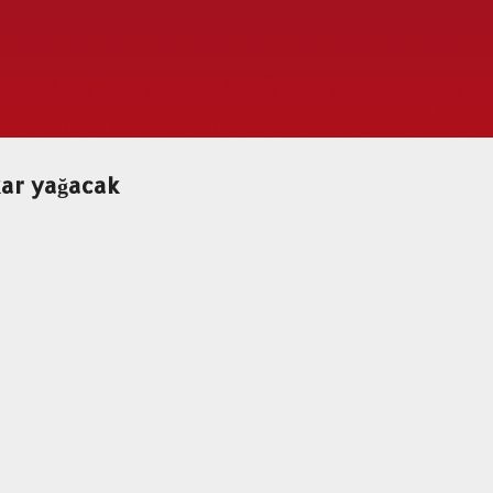
Ana içeriğe atla
kar yağacak