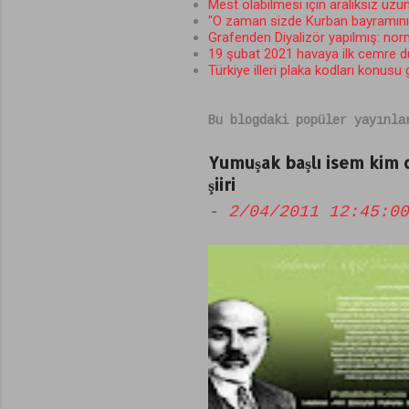
Mest olabilmesi için aralıksız uzun
"O zaman sizde Kurban bayramını b
u
Grafenden Diyalizör yapılmış: norma
m
19 şubat 2021 havaya ilk cemre 
Türkiye illeri plaka kodları konusu
l
a
Bu blogdaki popüler yayınla
r
Yumuşak başlı isem kim
şiiri
-
2/04/2011 12:45:00