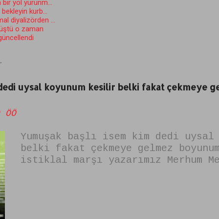
 bir yol yürünm...
ekleyin kurb...
l diyalizörden ...
düştü o zaman
 güncellendi
r
 dedi uysal koyunum kesilir belki fakat çekmeye
 ÖÖ
Yumuşak başlı isem kim dedi uysal
belki fakat çekmeye gelmez boyunu
istiklal marşı yazarımız Merhum M
tarafından yazılmıştır. şiirin is
alkışlayamam" dır. yumuşak başlıy
değilim şiiri olarak da bilinir.