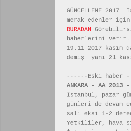
GÜNCELLEME 2017: İ
merak edenler için
BURADAN
Görebilirsi
haberlerini verir.
19.11.2017 kasım d
demiş. yani 21 kas
------Eski haber -
ANKARA - AA 2013 -
İstanbul, pazar gü
günleri de devam e
salı eksi 1-2 dere
Yetkililer, hava s