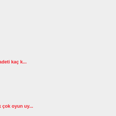
deti kaç k...
 çok oyun uy...