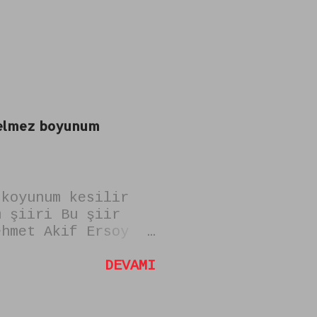
 gelmez boyunum
 koyunum kesilir
m şiiri Bu şiir
ehmet Akif Ersoy
mi "zulmu
sam uysal koyun
DEVAMI