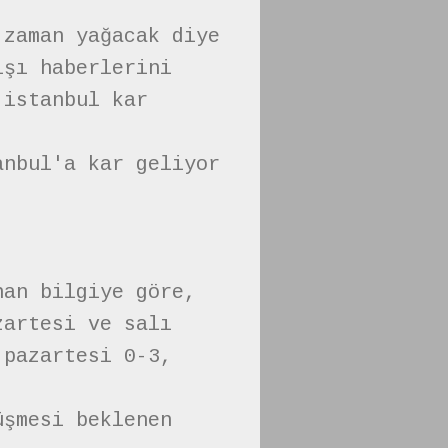
 zaman yağacak diye
ışı haberlerini
 istanbul kar
anbul'a kar geliyor
nan bilgiye göre,
zartesi ve salı
 pazartesi 0-3,
üşmesi beklenen