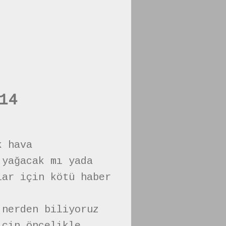
14
k hava
 yağacak mı yada
lar için kötü haber
 nerden biliyoruz
için öncelikle