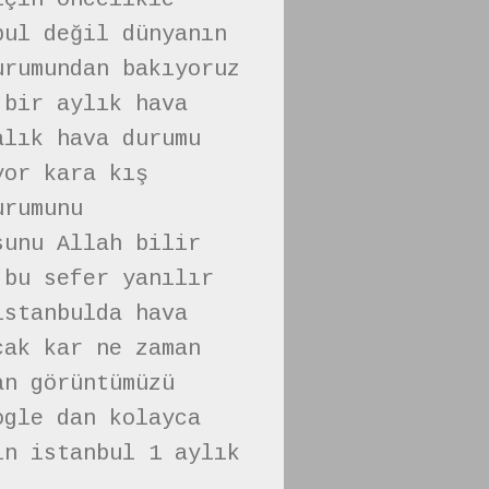
bul değil dünyanın
urumundan bakıyoruz
 bir aylık hava
alık hava durumu
yor kara kış
urumunu
sunu Allah bilir
 bu sefer yanılır
istanbulda hava
cak kar ne zaman
an görüntümüzü
ogle dan kolayca
ın istanbul 1 aylık