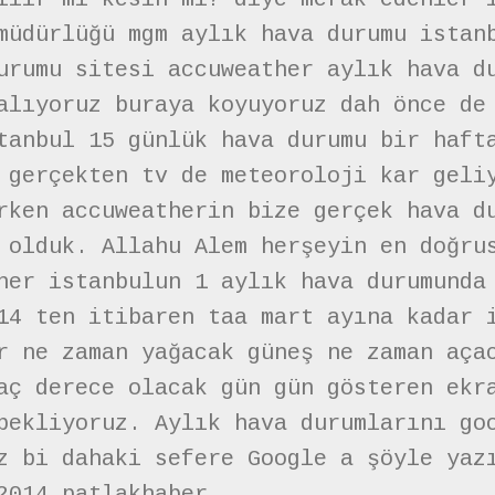
müdürlüğü mgm aylık hava durumu istan
urumu sitesi accuweather aylık hava d
alıyoruz buraya koyuyoruz dah önce de
tanbul 15 günlük hava durumu bir haft
 gerçekten tv de meteoroloji kar geli
rken accuweatherin bize gerçek hava d
 olduk. Allahu Alem herşeyin en doğru
her istanbulun 1 aylık hava durumunda
14 ten itibaren taa mart ayına kadar 
r ne zaman yağacak güneş ne zaman aça
aç derece olacak gün gün gösteren ekr
bekliyoruz. Aylık hava durumlarını go
z bi dahaki sefere Google a şöyle yaz
2014 patlakhaber