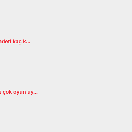
deti kaç k...
 çok oyun uy...