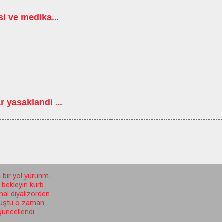
i ve medika...
 yasaklandi ...
 bir yol yürünm...
ekleyin kurb...
l diyalizörden ...
düştü o zaman
 güncellendi