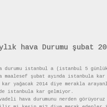
ylık hava Durumu şubat 20
a durumu istanbul a (istanbul 5 günlü
a maalesef şubat ayında istanbula kar
 kar yağacak 2014 diye merakla arayan
de istanbula kar gelmiyor.
vadeli hava durumunu nerden görüyoruz
ilir mi kesin mi? diye merak edenler 