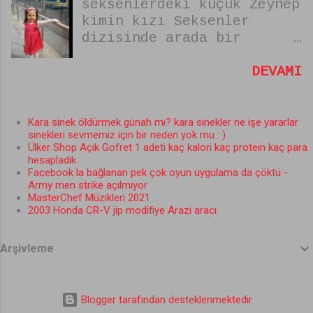
seksenlerdeki küçük Zeynep
gerekenler şunlar. VAR
kimin kızı Seksenler
MISIN YOK MUSUN BAŞVURU
dizisinde arada bir
FORMUNU DOLDURURKEN DİKKAT
pastaneye gelip şeker alan
EDİLMESİ GEREKENLER
küçük tatlı kız Zeynep'in
DEVAMI
1.Fotoğrafsız bir başvuru
dizideki hangi oyuncunun
hiçbir işe yaramaz mutlaka
kızı olduğu kimin kızı
kaliteli ve Farklı bir
oldğu merak konusu oldu
Fotoğraf koyun. 2.Farklı
Kara sinek öldürmek günah mı? kara sinekler ne işe yararlar
sinekleri sevmemiz için bir neden yok mu : )
bizde araştırdık bulduk
olmaya enteresan cevaplar
Ülker Shop Açık Gofret 1 adeti kaç kalori kaç protein kaç para
işte Seksenler dizisindeki
vermeye çalışın. Şunuda
hesapladık
küçük Zeyneb'in Annesi;
bilin Acun Lost dizisine
Facebook la bağlanan pek çok oyun uygulama da çöktü -
Army men strike açılmıyor
heveslenmiş. Var mısın yok
MasterChef Müzikleri 2021
musun dan sonra sizi börtü
2003 Honda CR-V jip modifiye Arazi aracı
böcek dolu bir adaya
götürüp aç açıkta
Arşivleme
bırakabilir. Eğer Lost
dizisindeki Karakterlerden
birine benziyorsanız bunu
Blogger tarafından desteklenmektedir
da var mısın yok musun