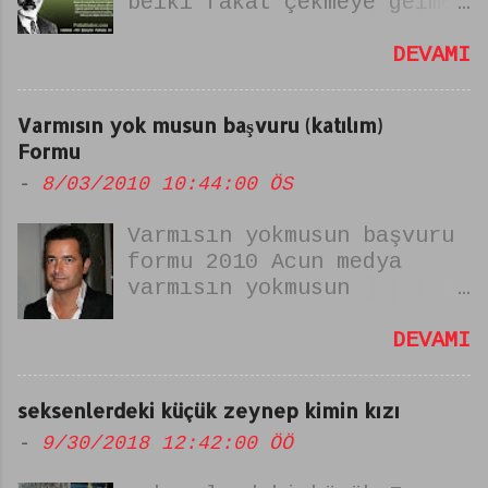
belki fakat çekmeye gelmez
boyunum şiiri Bu şiir
istiklal marşı yazarımız
DEVAMI
Merhum Mehmet Akif Ersoy
tarafından yazılmıştır.
Varmısın yok musun başvuru (katılım)
şiirin ismi "zulmu
Formu
alkışlayamam" dır. yumuşak
-
8/03/2010 10:44:00 ÖS
başlıysam uysal koyun
değilim şiiri olarak da
Varmısın yokmusun başvuru
bilinir.
formu 2010 Acun medya
varmısın yokmusun
yarışması yeniden
beşlarken başvurularda
DEVAMI
internet üzerinden
yapılıyor. varmısın yok
seksenlerdeki küçük zeynep kimin kızı
musun başvuru formunu
-
9/30/2018 12:42:00 ÖÖ
doldururken kabul edilmek
için dikkat edilmesi