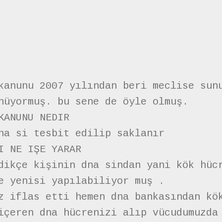
kanunu 2007 yılından beri meclise sun
nüyormuş. bu sene de öyle olmuş.
KANUNU NEDIR
na si tesbit edilip saklanır
I NE IŞE YARAR
dikçe kişinin dna sindan yani kök hüc
e yenisi yapılabiliyor muş .
z iflas etti hemen dna bankasından kö
içeren dna hücrenizi alıp vücudumuzda