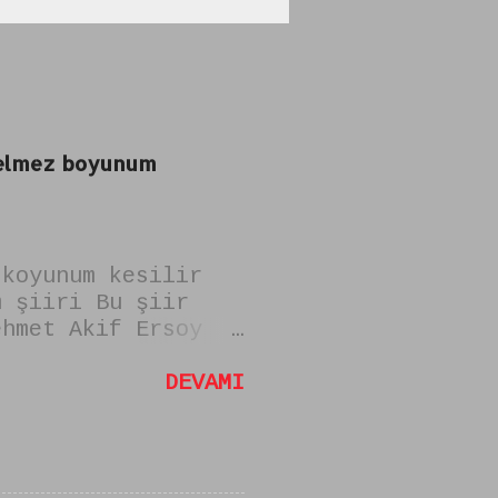
 gelmez boyunum
 koyunum kesilir
m şiiri Bu şiir
ehmet Akif Ersoy
mi "zulmu
sam uysal koyun
DEVAMI