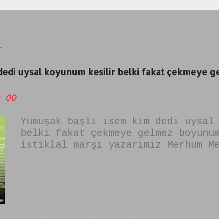
r
 dedi uysal koyunum kesilir belki fakat çekmeye
 ÖÖ
Yumuşak başlı isem kim dedi uysal
belki fakat çekmeye gelmez boyunu
istiklal marşı yazarımız Merhum M
tarafından yazılmıştır. şiirin is
alkışlayamam" dır. yumuşak başlıy
değilim şiiri olarak da bilinir.