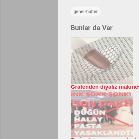
genel-haber
Bunlar da Var
Grafenden diyaliz makines