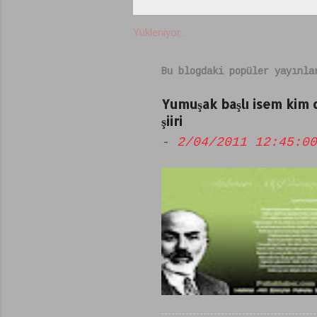
o
r
Yükleniyor...
u
m
Bu blogdaki popüler yayınla
l
Yumuşak başlı isem kim
a
şiiri
r
-
2/04/2011 12:45:00