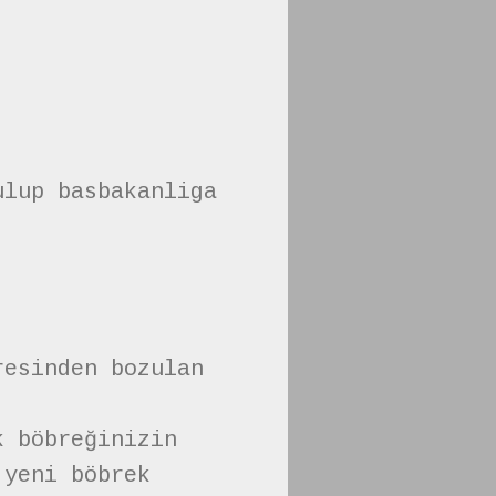
ulup basbakanliga
resinden bozulan
k böbreğinizin
 yeni böbrek