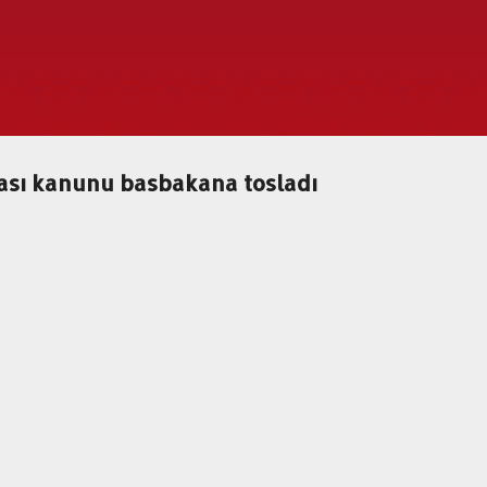
Ana içeriğe atla
ası kanunu basbakana tosladı