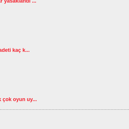
 yasaklandi ...
deti kaç k...
 çok oyun uy...