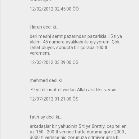
12/02/2012 02:45:00 ÖÖ
Harun dedi ki…
deri meshi semt pazarından pazarlıkla 15 tl.ya
aldım, 45 numara ayakkabı ile giyiyorum. Çok
rahat oluyor, sonuçta bir çoraba 100 tl.
veremem.
12/03/2012 03:39:00 ÖS
mehmed dedi ki…
79 ytl el insaf el vicdan Allah akıl fikir versin
12/07/2012 01:21:00 ÖS
fatih ay dedi ki…
arkadaşlar bir yahudinin 5 tl ye ürettiyi cep tel en
az 150 , 200 tl verince hatta duruma göre 2000 ,
3000 tl verince hiç zorunuza gitmiyor ama bi