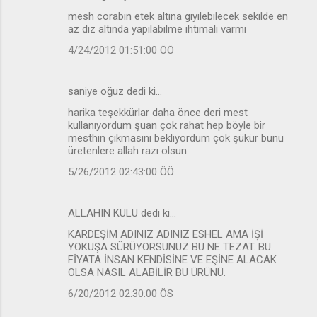
mesh corabın etek altına gıyılebılecek sekılde en
az dız altında yapılabılme ıhtımalı varmı
4/24/2012 01:51:00 ÖÖ
saniye oğuz dedi ki…
harika teşekkürlar daha önce deri mest
kullanıyordum şuan çok rahat hep böyle bir
mesthin çıkmasını bekliyordum çok şükür bunu
üretenlere allah razı olsun.
5/26/2012 02:43:00 ÖÖ
ALLAHIN KULU dedi ki…
KARDEŞİM ADINIZ ADINIZ ESHEL AMA İŞİ
YOKUŞA SÜRÜYORSUNUZ BU NE TEZAT. BU
FİYATA İNSAN KENDİSİNE VE EŞİNE ALACAK
OLSA NASIL ALABİLİR BU ÜRÜNÜ.
6/20/2012 02:30:00 ÖS