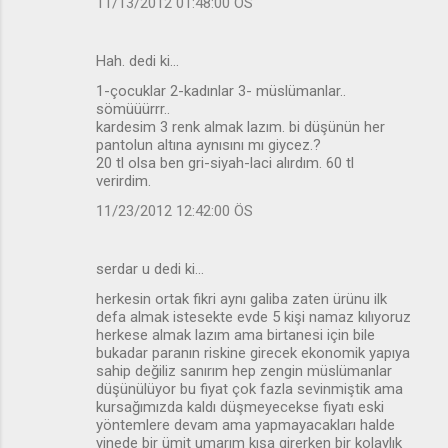
11/13/2012 01:48:00 ÖS
Hah. dedi ki…
1-çocuklar 2-kadınlar 3- müslümanlar..
sömüüürrr..
kardesim 3 renk almak lazım. bi düşünün her
pantolun altına aynısını mı giycez.?
20 tl olsa ben gri-siyah-laci alırdım. 60 tl
verirdim.
11/23/2012 12:42:00 ÖS
serdar u dedi ki…
herkesin ortak fikri aynı galiba zaten ürünu ilk
defa almak istesekte evde 5 kişi namaz kılıyoruz
herkese almak lazım ama birtanesi için bile
bukadar paranın riskine girecek ekonomik yapıya
sahip değiliz sanırım hep zengin müslümanlar
düşünülüyor bu fiyat çok fazla sevinmiştik ama
kursağımızda kaldı düşmeyecekse fiyatı eski
yöntemlere devam ama yapmayacakları halde
yinede bir ümit umarım kışa girerken bir kolaylık