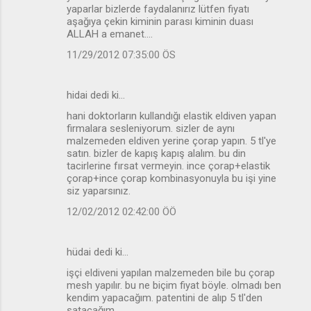
yaparlar bizlerde faydalanırız lütfen fiyatı
aşağıya çekin kiminin parası kiminin duası
ALLAH a emanet....
11/29/2012 07:35:00 ÖS
hidai dedi ki…
hani doktorların kullandığı elastik eldiven yapan
firmalara sesleniyorum. sizler de aynı
malzemeden eldiven yerine çorap yapın. 5 tl'ye
satın. bizler de kapış kapış alalım. bu din
tacirlerine fırsat vermeyin. ince çorap+elastik
çorap+ince çorap kombinasyonuyla bu işi yine
siz yaparsınız.
12/02/2012 02:42:00 ÖÖ
hüdai dedi ki…
işçi eldiveni yapılan malzemeden bile bu çorap
mesh yapılır. bu ne biçim fiyat böyle. olmadı ben
kendim yapacağım. patentini de alıp 5 tl'den
satacağım.