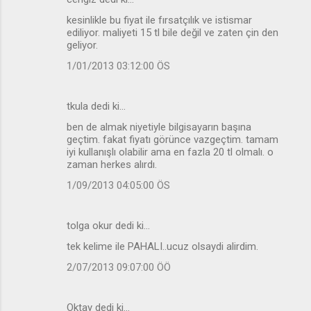
kesinlikle bu fiyat ile fırsatçılık ve istismar
ediliyor. maliyeti 15 tl bile değil ve zaten çin den
geliyor.
1/01/2013 03:12:00 ÖS
tkula dedi ki…
ben de almak niyetiyle bilgisayarın başına
geçtim. fakat fiyatı görünce vazgeçtim. tamam
iyi kullanışlı olabilir ama en fazla 20 tl olmalı. o
zaman herkes alırdı.
1/09/2013 04:05:00 ÖS
tolga okur dedi ki…
tek kelime ile PAHALI..ucuz olsaydi alirdim.
2/07/2013 09:07:00 ÖÖ
Oktay dedi ki…