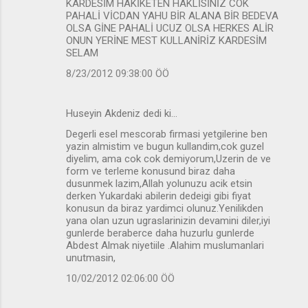
KARDESİM HAKİKETEN HAKLİSİNİZ COK
PAHALİ VİCDAN YAHU BİR ALANA BİR BEDEVA
OLSA GİNE PAHALİ UCUZ OLSA HERKES ALİR
ONUN YERİNE MEST KULLANİRİZ KARDESİM
SELAM
8/23/2012 09:38:00 ÖÖ
Huseyin Akdeniz dedi ki…
Degerli esel mescorab firmasi yetgilerine ben
yazin almistim ve bugun kullandim,cok guzel
diyelim, ama cok cok demiyorum,Uzerin de ve
form ve terleme konusund biraz daha
dusunmek lazim,Allah yolunuzu acik etsin
derken Yukardaki abilerin dedeigi gibi fiyat
konusun da biraz yardimci olunuz.Yenilikden
yana olan uzun ugraslarinizin devamini diler,iyi
gunlerde beraberce daha huzurlu gunlerde
Abdest Almak niyetiile .Alahim muslumanlari
unutmasin,
10/02/2012 02:06:00 ÖÖ