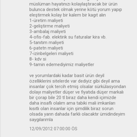
müslüman hayatınızı kolaylaştıracak bir ürün
bulunca destek olmak yerine kötü yorum yapıp
eleştirmek kolay bir kalem bir kagıt alın
1-üretim maliyeti
2-geliştirme maliyeti
3-ambalaj maliyeti
4-ofis-fab. elektirik su faturalar kira vb.
5-tanıtım maliyeti
6-patetn maliyeti
7-izinbelgeleri maliyeti
8- kdv si
9-tamin edemediyimiz maliyetler
ve yorumlardaki kadar basit ürün deyil
özelliklerini sitelerde var dediyiz gibi deyil ama
insanlar çok tercih etmiş olsalar sürkülasyondan
dolayı maliyetler düşer ve fiyatıda düşer markalı
bir çorap bile 20 tl biraz daha kendi içimizde
daha insaflı olalım ama tabiki mali imkanları
kısıtlı olan insanlar için şimdilik biraz sorun
olsada yarın dahada farklı olacaktır ümidindeyim
saygılarımla
12/09/2012 07:00:00 ÖS