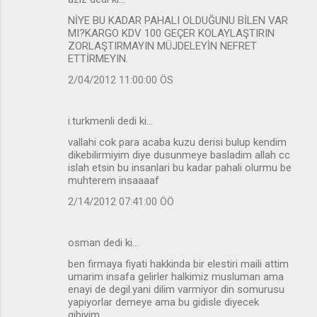
NİYE BU KADAR PAHALI OLDUĞUNU BİLEN VAR
MI?KARGO KDV 100 GEÇER KOLAYLAŞTIRIN
ZORLAŞTIRMAYIN MÜJDELEYİN NEFRET
ETTİRMEYIN.
2/04/2012 11:00:00 ÖS
i.turkmenli dedi ki…
vallahi cok para acaba kuzu derisi bulup kendim
dikebilirmiyim diye dusunmeye basladim allah cc
islah etsin bu insanlari bu kadar pahali olurmu be
muhterem insaaaaf
2/14/2012 07:41:00 ÖÖ
osman dedi ki…
ben firmaya fiyati hakkinda bir elestiri maili attim
umarim insafa gelirler halkimiz musluman ama
enayi de degil.yani dilim varmiyor din somurusu
yapiyorlar demeye ama bu gidisle diyecek
gibiyim