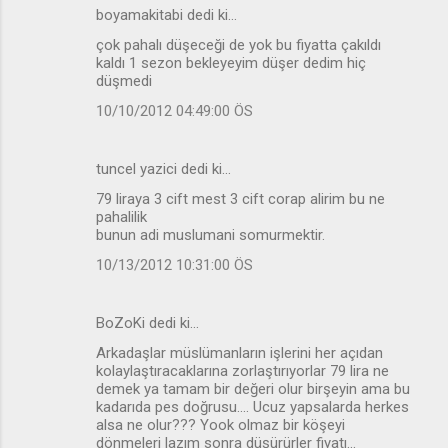
boyamakitabi dedi ki…
çok pahalı düşeceği de yok bu fiyatta çakıldı
kaldı 1 sezon bekleyeyim düşer dedim hiç
düşmedi
10/10/2012 04:49:00 ÖS
tuncel yazici dedi ki…
79 liraya 3 cift mest 3 cift corap alirim bu ne
pahalilik
bunun adi muslumani somurmektir.
10/13/2012 10:31:00 ÖS
BoZoKi dedi ki…
Arkadaşlar müslümanların işlerini her açıdan
kolaylaştıracaklarına zorlaştırıyorlar 79 lira ne
demek ya tamam bir değeri olur birşeyin ama bu
kadarıda pes doğrusu.... Ucuz yapsalarda herkes
alsa ne olur??? Yook olmaz bir köşeyi
dönmeleri lazım sonra düşürürler fiyatı...