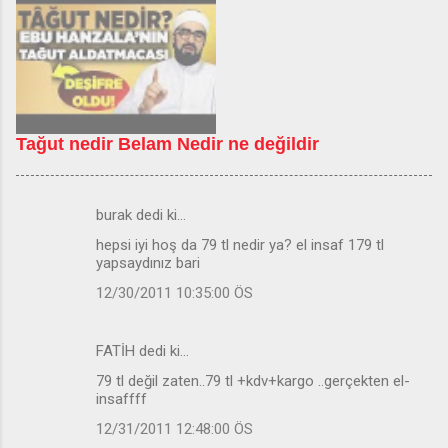
Tağut nedir Belam Nedir ne değildir
burak dedi ki…
Y
hepsi iyi hoş da 79 tl nedir ya? el insaf 179 tl
o
yapsaydınız bari
r
12/30/2011 10:35:00 ÖS
u
m
FATİH dedi ki…
l
79 tl değil zaten..79 tl +kdv+kargo ..gerçekten el-
a
insaffff
r
12/31/2011 12:48:00 ÖS