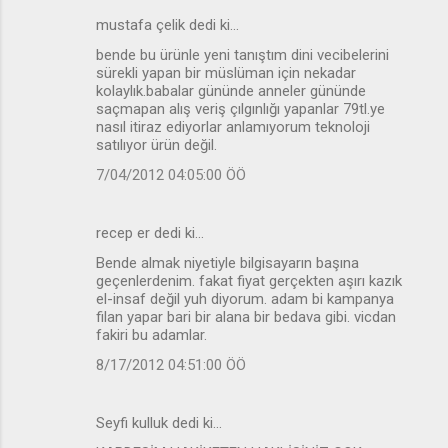
mustafa çelik dedi ki…
bende bu ürünle yeni tanıştım dini vecibelerini
sürekli yapan bir müslüman için nekadar
kolaylık.babalar gününde anneler gününde
saçmapan alış veriş çılgınlığı yapanlar 79tl.ye
nasıl itiraz ediyorlar anlamıyorum teknoloji
satılıyor ürün değil.
7/04/2012 04:05:00 ÖÖ
recep er dedi ki…
Bende almak niyetiyle bilgisayarın başına
geçenlerdenim. fakat fiyat gerçekten aşırı kazık
el-insaf değil yuh diyorum. adam bi kampanya
filan yapar bari bir alana bir bedava gibi. vicdan
fakiri bu adamlar.
8/17/2012 04:51:00 ÖÖ
Seyfi kulluk dedi ki…