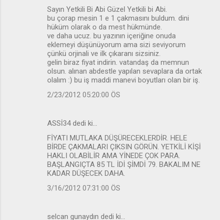
Sayın Yetkili Bi Abi Güzel Yetkili bi Abi.
bu çorap mesin 1 e 1 çakmasını buldum. dini
hüküm olarak o da mest hükmünde.
ve daha ucuz. bu yazının içeriğine onuda
eklemeyi düşünüyorum ama sizi seviyorum
çünkü orjinali ve ilk çıkaranı sizsiniz.
gelin biraz fiyat indirin. vatandaş da memnun
olsun. alınan abdestle yapılan sevaplara da ortak
olalım :) bu iş maddi manevi boyutları olan bir iş.
2/23/2012 05:20:00 ÖS
ASSİ34 dedi ki…
FİYATI MUTLAKA DÜŞÜRECEKLERDİR. HELE
BİRDE ÇAKMALARI ÇIKSIN GÖRÜN. YETKİLİ KİŞİ
HAKLI OLABİLİR AMA YİNEDE ÇOK PARA.
BAŞLANGIÇTA 85 TL İDİ ŞİMDİ 79. BAKALIM NE
KADAR DÜŞECEK DAHA.
3/16/2012 07:31:00 ÖS
selcan gunaydın dedi ki…