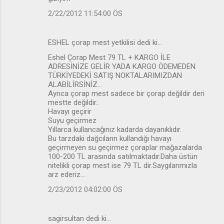
2/22/2012 11:54:00 ÖS
ESHEL çorap mest yetkilisi dedi ki…
Eshel Çorap Mest 79 TL + KARGO İLE
ADRESİNİZE GELİR YADA KARGO ÖDEMEDEN
TÜRKİYEDEKİ SATIŞ NOKTALARIMIZDAN
ALABİLİRSİNİZ...
Ayrıca çorap mest sadece bir çorap değildir deri
mestte değildir..
Havayı geçirir
Suyu geçirmez
Yıllarca kullancağınız kadarda dayanıklıdır.
Bu tarzdaki dağcıların kullandığı havayı
geçirmeyen su geçirmez çoraplar mağazalarda
100-200 TL arasında satılmaktadır.Daha üstün
nitelikli çorap mest ise 79 TL dir.Saygılarımızla
arz ederiz...
2/23/2012 04:02:00 ÖS
sagirsultan dedi ki…