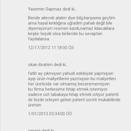
Yasemin Sapmaz dedi ki…
Bende ailecek alalım diye bilg.karşısına geçtim
ama hayal kırıklığına uğradım pahalı değil bile
diyemiyorum resmen kazık,namaz kılacaklara
keşke teşvik olsa birileride bu sevaptan
faydalansa.
12/17/2012 11:18:00 ÖS
okan ibrahim dedi ki…
fatih ay çıkmışsın yahudi edebiyatı yapmışsın
ayıp ürün maliyetlerini yazmışsın bu maliyetleri
her üreticide var olmamış becerememişsin
bu firma herkesime hitap etmek istemiyor
sadece üst tabakaya hitap etmek istiyor patenti
de bizde isteyen gelsin patent ücreti mukabilinde
üretsin
1/01/2013 05:34:00 ÖÖ
cengiz dedi ki…