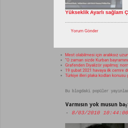
Yükseklik Ayarlı sağlam Ç
Yorum Gönder
Y
o
r
Mest olabilmesi için aralıksız uzun
"O zaman sizde Kurban bayramını b
u
Grafenden Diyalizör yapılmış: norma
m
19 şubat 2021 havaya ilk cemre 
Türkiye illeri plaka kodları konusu
l
a
Bu blogdaki popüler yayınla
r
Varmısın yok musun başv
-
8/03/2010 10:44:00