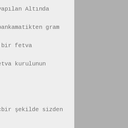
yapılan Altında
bankamatikten gram
 bir fetva
etva kurulunun
çbir şekilde sizden