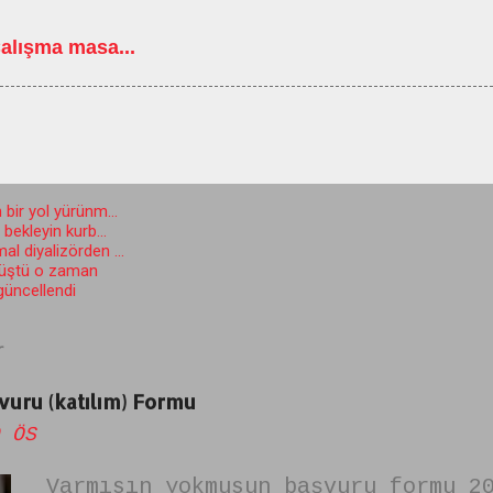
alışma masa...
 bir yol yürünm...
ekleyin kurb...
l diyalizörden ...
düştü o zaman
 güncellendi
r
uru (katılım) Formu
 ÖS
Varmısın yokmusun başvuru formu 2