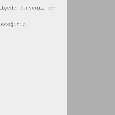
ilçede derseniz ben
leceğiniz.