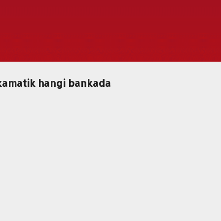
Ana içeriğe atla
kamatik hangi bankada