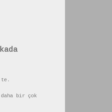
kada
 te.
 daha bir çok