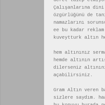
Çalışanlarına dini
özgürlüğünü de tan
namazlarını soruns
ee bu kadar reklam
kuveytturk altın h
hem altınınız serm
hemde altının artı
dilerseniz altının
açabilirsiniz.
Gram Altın veren b
sizlere saydım. ha
bu konuyu burada n