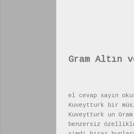
Gram Altın v
el cevap sayın oku
Kuveytturk bir müs
Kuveytturk un Gram
benzersiz özellikl
şimdi biraz bunlar