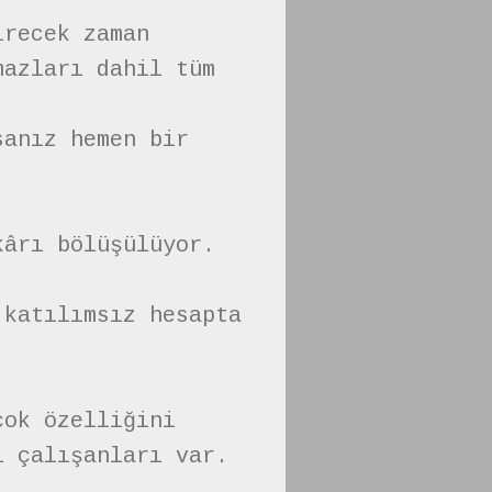
irecek zaman
mazları dahil tüm
sanız hemen bir
kârı bölüşülüyor.
 katılımsız hesapta
çok özelliğini
i çalışanları var.