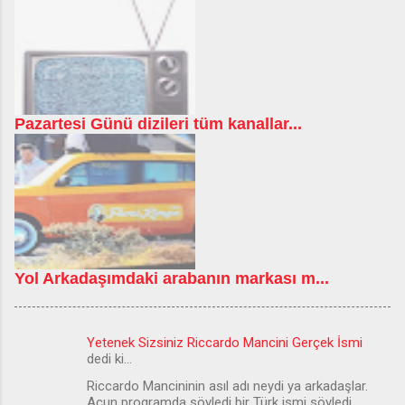
Pazartesi Günü dizileri tüm kanallar...
Yol Arkadaşımdaki arabanın markası m...
Yetenek Sizsiniz Riccardo Mancini Gerçek İsmi
Y
dedi ki…
o
Riccardo Mancininin asıl adı neydi ya arkadaşlar.
r
Acun programda söyledi bir Türk ismi söyledi.