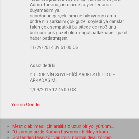
Adam Türkmüş ismini de söylediler ama
u
duyamadım ya.
ricardonun gerçek ismi ne bilmiyorum ama
m
dr.dre nin şarkısını çok güzel söyledi ya danslar
l
falan çok sempatikti bu sitede de mp3 ünü
bulmam çok güzel oldu. sağol patlakhaber güzel
a
haber patlatmışsın.
r
11/29/2014 09:51:00 ÖS
Adsız dedi ki…
DR. DRE'NİN SÖYLEDİĞİ ŞARKI STİLL D.R.E
ARKADAŞIM..
1/09/2015 12:46:00 ÖS
Yorum Gönder
Mest olabilmesi için aralıksız uzun bir yol yürünm...
"O zaman sizde Kurban bayramını bekleyin kurb...
Grafenden Diyalizör yapılmış: normal diyalizörden ...