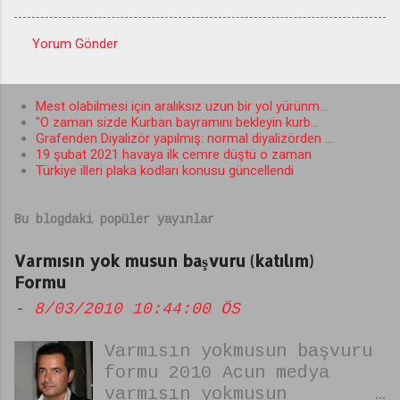
Yorum Gönder
Y
o
Mest olabilmesi için aralıksız uzun bir yol yürünm...
r
"O zaman sizde Kurban bayramını bekleyin kurb...
u
Grafenden Diyalizör yapılmış: normal diyalizörden ...
19 şubat 2021 havaya ilk cemre düştü o zaman
m
Türkiye illeri plaka kodları konusu güncellendi
l
a
Bu blogdaki popüler yayınlar
r
Varmısın yok musun başvuru (katılım)
Formu
-
8/03/2010 10:44:00 ÖS
Varmısın yokmusun başvuru
formu 2010 Acun medya
varmısın yokmusun