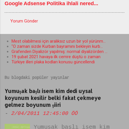
Google Adsense Politika ihlali nered...
Yorum Gönder
Y
o
Mest olabilmesi için aralıksız uzun bir yol yürünm...
r
"O zaman sizde Kurban bayramını bekleyin kurb...
u
Grafenden Diyalizör yapılmış: normal diyalizörden ...
19 şubat 2021 havaya ilk cemre düştü o zaman
m
Türkiye illeri plaka kodları konusu güncellendi
l
a
Bu blogdaki popüler yayınlar
r
Yumuşak başlı isem kim dedi uysal
koyunum kesilir belki fakat çekmeye
gelmez boyunum şiiri
-
2/04/2011 12:45:00 ÖÖ
Yumuşak başlı isem kim