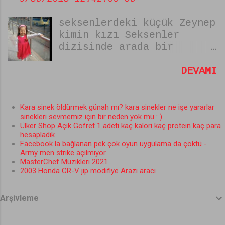
için dikkat edilmesi
seksenlerdeki küçük Zeynep
gerekenler şunlar. VAR
kimin kızı Seksenler
MISIN YOK MUSUN BAŞVURU
dizisinde arada bir
FORMUNU DOLDURURKEN DİKKAT
pastaneye gelip şeker alan
EDİLMESİ GEREKENLER
küçük tatlı kız Zeynep'in
DEVAMI
1.Fotoğrafsız bir başvuru
dizideki hangi oyuncunun
hiçbir işe yaramaz mutlaka
kızı olduğu kimin kızı
kaliteli ve Farklı bir
oldğu merak konusu oldu
Fotoğraf koyun. 2.Farklı
Kara sinek öldürmek günah mı? kara sinekler ne işe yararlar
sinekleri sevmemiz için bir neden yok mu : )
bizde araştırdık bulduk
olmaya enteresan cevaplar
Ülker Shop Açık Gofret 1 adeti kaç kalori kaç protein kaç para
işte Seksenler dizisindeki
vermeye çalışın. Şunuda
hesapladık
küçük Zeyneb'in Annesi;
bilin Acun Lost dizisine
Facebook la bağlanan pek çok oyun uygulama da çöktü -
Army men strike açılmıyor
heveslenmiş. Var mısın yok
MasterChef Müzikleri 2021
musun dan sonra sizi börtü
2003 Honda CR-V jip modifiye Arazi aracı
böcek dolu bir adaya
götürüp aç açıkta
Arşivleme
bırakabilir. Eğer Lost
dizisindeki Karakterlerden