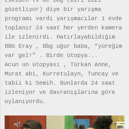
Eskiden tv de Bbg (biri bizi
gözetliyor) diye bir yarışma
programı vardı yarışmacılar 1 evde
toplanır 24 saat her yerden kamera
ile izlenirdi. Hatırlayabildiğim
BBG Eray , Bbg uğur baba, “yüreğim
var gel!” . Birde ütopya...
Acun un ütopyası , Türkan Anne,
Murat abi, Kurretulayn, Tuncay ve
tabii ki Semih. Bunlarda 24 saat
izleniyor ve davranışlarına göre
oylanıyordu.