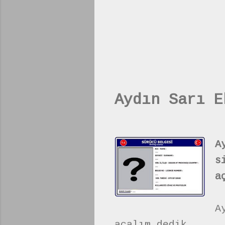
Aydın Sarı E
A
s
a
A
açalım dedik