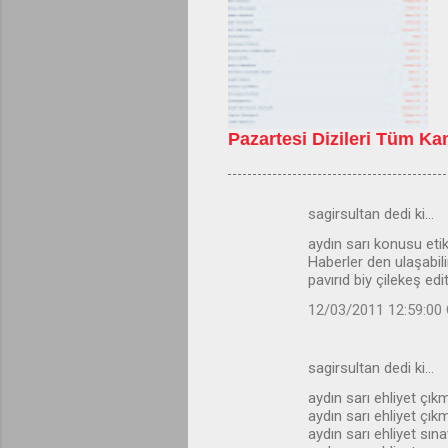
Pazartesi Dizileri Tüm Kan
sagirsultan dedi ki…
Y
aydın sarı konusu eti
o
Haberler den ulaşabilir
r
pavırıd biy çilekeş edit
u
12/03/2011 12:59:00
m
l
sagirsultan dedi ki…
a
aydın sarı ehliyet çık
aydın sarı ehliyet çık
r
aydın sarı ehliyet sın