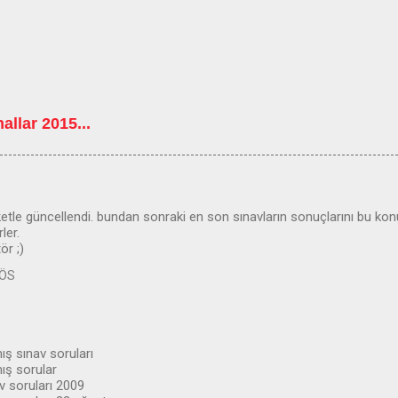
allar 2015...
ketle güncellendi. bundan sonraki en son sınavların sonuçlarını bu kon
ler.
ör ;)
 ÖS
mış sınav soruları
mış sorular
av soruları 2009