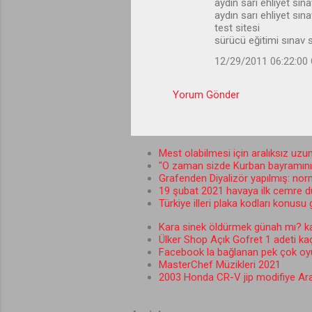
aydın sarı ehliyet sın
aydın sarı ehliyet sın
test sitesi
sürücü eğitimi sınav s
12/29/2011 06:22:00
Yorum Gönder
Mest olabilmesi için aralıksız uzun
"O zaman sizde Kurban bayramını b
Grafenden Diyalizör yapılmış: norma
19 şubat 2021 havaya ilk cemre 
Türkiye illeri plaka kodları konusu
Kara sinek öldürmek günah mı? kar
Ülker Shop Açık Gofret 1 adeti ka
Facebook la bağlanan pek çok oy
MasterChef Müzikleri 2021
2003 Honda CR-V jip modifiye Ara