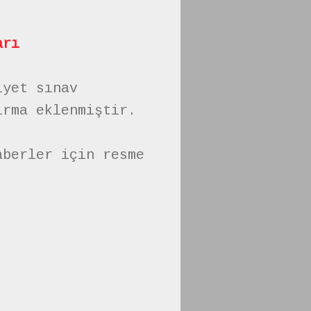
arı
iyet sınav
ırma eklenmiştir.
aberler için resme