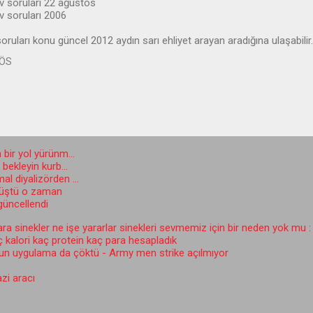
av soruları 22 ağustos
av soruları 2006
oruları konu güncel 2012 aydın sarı ehliyet arayan aradığına ulaşabilir.
 ÖS
 bir yol yürünm...
ekleyin kurb...
l diyalizörden ...
düştü o zaman
 güncellendi
a sinekler ne işe yararlar sinekleri sevmemiz için bir neden yok mu : 
ç kalori kaç protein kaç para hesapladık
un uygulama da çöktü - Army men strike açılmıyor
zi aracı