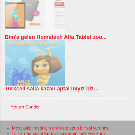
Bim'e gelen Hometech Alfa Tablet zoo...
Turkcell salla kazan aptal mıyız biz...
Yorum Gönder
Y
o
Mest olabilmesi için aralıksız uzun bir yol yürünm...
r
"O zaman sizde Kurban bayramını bekleyin kurb...