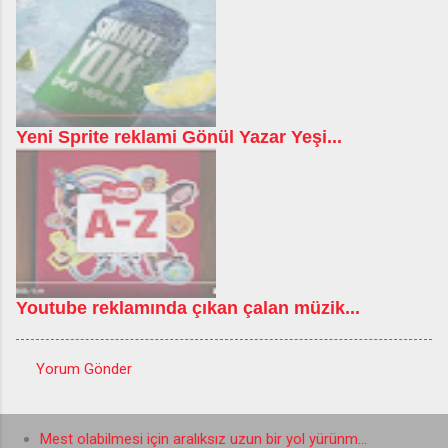
Yeni Sprite reklami Gönül Yazar Yeşi...
Youtube reklamında çıkan çalan müzik...
Yorum Gönder
Y
o
Mest olabilmesi için aralıksız uzun bir yol yürünm...
r