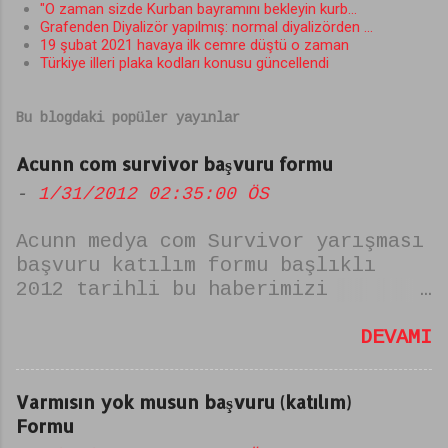
"O zaman sizde Kurban bayramını bekleyin kurb...
u
Grafenden Diyalizör yapılmış: normal diyalizörden ...
19 şubat 2021 havaya ilk cemre düştü o zaman
m
Türkiye illeri plaka kodları konusu güncellendi
l
a
Bu blogdaki popüler yayınlar
r
Acunn com survivor başvuru formu
-
1/31/2012 02:35:00 ÖS
Acunn medya com Survivor yarışması
başvuru katılım formu başlıklı
2012 tarihli bu haberimizi
sitemizin altyapısının
wordpressten blogger a oradan da
DEVAMI
amp siteye geçmesi nedeniyle
yayından kaldırıp içeriğini
Varmısın yok musun başvuru (katılım)
temizlemiş bulunmaktayız
Formu
patlakhaber sitemizde Acunn medya