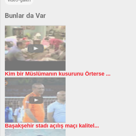
Bunlar da Var
Kim bir Müslümanın kusurunu Örterse ...
Başakşehir stadı açılış maçı kalitel...