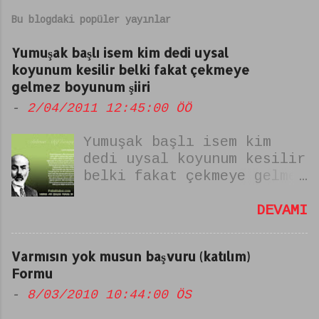
Bu blogdaki popüler yayınlar
Yumuşak başlı isem kim dedi uysal
koyunum kesilir belki fakat çekmeye
gelmez boyunum şiiri
-
2/04/2011 12:45:00 ÖÖ
Yumuşak başlı isem kim
dedi uysal koyunum kesilir
belki fakat çekmeye gelmez
boyunum şiiri Bu şiir
istiklal marşı yazarımız
DEVAMI
Merhum Mehmet Akif Ersoy
tarafından yazılmıştır.
Varmısın yok musun başvuru (katılım)
şiirin ismi "zulmu
Formu
alkışlayamam" dır. yumuşak
-
8/03/2010 10:44:00 ÖS
başlıysam uysal koyun
değilim şiiri olarak da