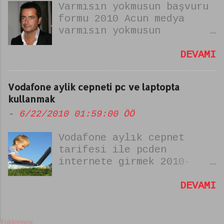
Varmısın yokmusun başvuru
bilinir.
formu 2010 Acun medya
varmısın yokmusun
yarışması yeniden
beşlarken başvurularda
DEVAMI
internet üzerinden
yapılıyor. varmısın yok
Vodafone aylik cepneti pc ve laptopta
musun başvuru formunu
kullanmak
doldururken kabul edilmek
-
6/22/2010 01:59:00 ÖÖ
için dikkat edilmesi
gerekenler şunlar. VAR
Vodafone aylık cepnet
MISIN YOK MUSUN BAŞVURU
tarifesi ile pcden
FORMUNU DOLDURURKEN DİKKAT
internete girmek 2010-
EDİLMESİ GEREKENLER
PATLAKHABER: Vodafone un 8
1.Fotoğrafsız bir başvuru
liralık (7.99) aylık
DEVAMI
hiçbir işe yaramaz mutlaka
sınırsız cepnet kampanyası
kaliteli ve Farklı bir
(12 tl oldu yeni abone
Fotoğraf koyun. 2.Farklı
kaydı yok sadece eskiler
olmaya enteresan cevaplar
Yükleniyor...