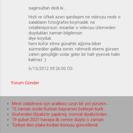
l
sagirsultan dedi ki…
a
Hızlı ve öfkeli azeri qardaşım ne videoyu nede o
salakların fotoğrafını koymadık. ne
r
celalleniyorsun. insanlar o videoyu izlemeden
duydukları zaman bilgilensin
diye koyduk.
hem küfür etme günahtır ağzına biber
sürmediler galiba senin. rahmetli ebemi görsen
zaten gençiliğin solar gider bir halt yiyecek halin
kalmaz :)
6/15/2012 09:26:00 ÖS
Yorum Gönder
Mest olabilmesi için aralıksız uzun bir yol yürünm...
"O zaman sizde Kurban bayramını bekleyin kurb...
Grafenden Diyalizör yapılmış: normal diyalizörden ...
19 şubat 2021 havaya ilk cemre düştü o zaman
Türkiye illeri plaka kodları konusu güncellendi