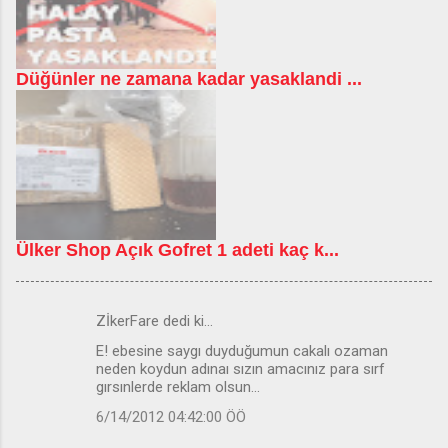
Düğünler ne zamana kadar yasaklandi ...
Ülker Shop Açık Gofret 1 adeti kaç k...
ZİkerFare dedi ki…
Y
E! ebesine saygı duyduğumun cakalı ozaman
o
neden koydun adınaı sızın amacınız para sırf
r
gırsınlerde reklam olsun...
u
6/14/2012 04:42:00 ÖÖ
m