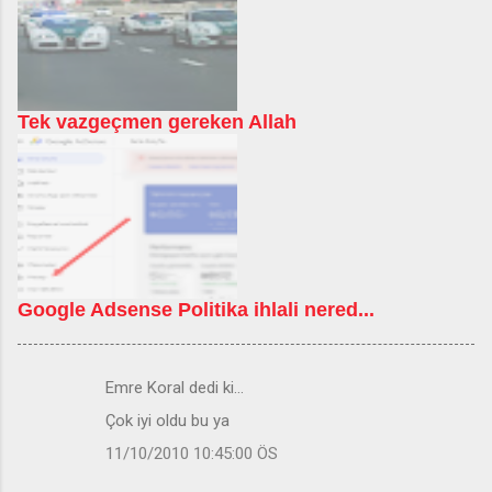
Tek vazgeçmen gereken Allah
Google Adsense Politika ihlali nered...
Emre Koral dedi ki…
Y
Çok iyi oldu bu ya
o
11/10/2010 10:45:00 ÖS
r
u