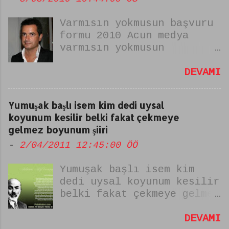
Varmısın yokmusun başvuru
formu 2010 Acun medya
varmısın yokmusun
yarışması yeniden
beşlarken başvurularda
DEVAMI
internet üzerinden
yapılıyor. varmısın yok
Yumuşak başlı isem kim dedi uysal
musun başvuru formunu
koyunum kesilir belki fakat çekmeye
doldururken kabul edilmek
gelmez boyunum şiiri
için dikkat edilmesi
-
2/04/2011 12:45:00 ÖÖ
gerekenler şunlar. VAR
MISIN YOK MUSUN BAŞVURU
Yumuşak başlı isem kim
FORMUNU DOLDURURKEN DİKKAT
dedi uysal koyunum kesilir
EDİLMESİ GEREKENLER
belki fakat çekmeye gelmez
1.Fotoğrafsız bir başvuru
boyunum şiiri Bu şiir
hiçbir işe yaramaz mutlaka
istiklal marşı yazarımız
DEVAMI
kaliteli ve Farklı bir