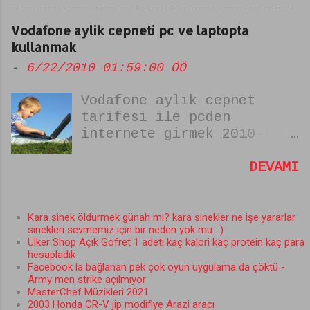
Merhum Mehmet Akif Ersoy
Fotoğraf koyun. 2.Farklı
tarafından yazılmıştır.
olmaya enteresan cevaplar
Vodafone aylik cepneti pc ve laptopta
şiirin ismi "zulmu
vermeye çalışın. Şunuda
kullanmak
alkışlayamam" dır. yumuşak
bilin Acun Lost dizisine
-
6/22/2010 01:59:00 ÖÖ
başlıysam uysal koyun
heveslenmiş. Var mısın yok
değilim şiiri olarak da
musun dan sonra sizi börtü
Vodafone aylık cepnet
bilinir.
böcek dolu bir adaya
tarifesi ile pcden
götürüp aç açıkta
internete girmek 2010-
bırakabilir. Eğer Lost
PATLAKHABER: Vodafone un 8
dizisindeki Karakterlerden
liralık (7.99) aylık
DEVAMI
birine benziyorsanız bunu
sınırsız cepnet kampanyası
da var mısın yok musun
(12 tl oldu yeni abone
başvuru Formunda belirtin.
kaydı yok sadece eskiler
Kara sinek öldürmek günah mı? kara sinekler ne işe yararlar
bu kadar zaten bu konu
sinekleri sevmemiz için bir neden yok mu : )
devam ediyor güncelleme
sizi Acun medyanın (Acun
Ülker Shop Açık Gofret 1 adeti kaç kalori kaç protein kaç para
eylül 2013);ile
ılıcalı) sunduğu Var mısın
hesapladık
bilgisayarınızdan
Facebook la bağlanan pek çok oyun uygulama da çöktü -
Yok musun isimli Yarışmaya
Army men strike açılmıyor
laptopunuzdan notebook
katmak veya katılmanızı
MasterChef Müzikleri 2021
ununzdan her türlü
sağlamak değil Var mısın
2003 Honda CR-V jip modifiye Arazi aracı